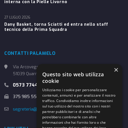
interna con la Pielle Livorno
27 LUGLIO 2026
Dany Basket, torna Sciatti ed entra nello staff
tecnico della Prima Squadra
CONTATTI PALAMELO
Via Arcoveggio, 4
×
Questo sito web utilizza
51039 Quarrata (PT)
cookie
0573 774457
Utilizziamo i cookie per personalizzare
contenuti, annunci e per analizzare il nostro
375 985 5526
traffico. Condividiamo inoltre informazioni
sul tuo utilizzo del nostro sito con i nostri
segreteria@danybasket.it
partner pubblicitari e di analisi che
potrebbero combinarle con altre
informazioni che hai fornito loro o che
hanno raccolto dal tuo utilizzo dei loro