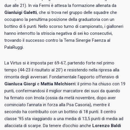
due alle 21). In via Fermi è attesa la formazione allenata da
Gianluigi Galetti
, che si trova nel gruppo delle squadre che
occupano la penultima posizione della graduatoria con un
bottino di 6 punti. Nello scorso turno di campionato, i gialloneri
hanno interrotto la striscia negativa di sei ko consecutivi,
trovando il successo contro la Tema Sinergie Faenza al
PalaRuggi.
La Virtus si è imposta per 69-67, partendo forte nel primo
tempo (44-23 il risultato al 20′) e resistendo nella ripresa alla
rimonta degli avversari. Fondamentale l’apporto offensivo di
Gianluca Giorgi
e
Mattia Melchiorri
: il primo ha chiuso con 19
punti, confermandosi il miglior marcatore dei suoi da quando
ha firmato con Imola (ossia da metà novembre, dopo aver
cominciato l’annata in forza alla Psa Casoria), mentre il
secondo ha contribuito con un bottino di 18 punti. Il centro
classe ’95 sta viaggiando a una media di 13,5 punti di media ad
allacciata di scarpe. Da tenere d’occhio anche
Lorenzo Baldi