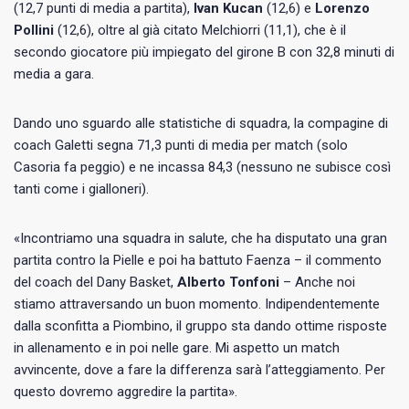
(12,7 punti di media a partita),
Ivan Kucan
(12,6) e
Lorenzo
Pollini
(12,6), oltre al già citato Melchiorri (11,1), che è il
secondo giocatore più impiegato del girone B con 32,8 minuti di
media a gara.
Dando uno sguardo alle statistiche di squadra, la compagine di
coach Galetti segna 71,3 punti di media per match (solo
Casoria fa peggio) e ne incassa 84,3 (nessuno ne subisce così
tanti come i gialloneri).
«Incontriamo una squadra in salute, che ha disputato una gran
partita contro la Pielle e poi ha battuto Faenza – il commento
del coach del Dany Basket,
Alberto Tonfoni
– Anche noi
stiamo attraversando un buon momento. Indipendentemente
dalla sconfitta a Piombino, il gruppo sta dando ottime risposte
in allenamento e in poi nelle gare. Mi aspetto un match
avvincente, dove a fare la differenza sarà l’atteggiamento. Per
questo dovremo aggredire la partita».