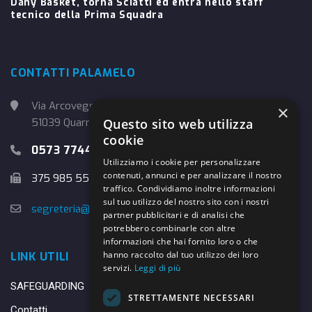
Dany Basket, torna Sciatti ed entra nello staff
tecnico della Prima Squadra
CONTATTI PALAMELO
Via Arcoveggio, 4
×
Questo sito web utilizza
51039 Quarrata (PT)
cookie
0573 774457
Utilizziamo i cookie per personalizzare
contenuti, annunci e per analizzare il nostro
375 985 5526
traffico. Condividiamo inoltre informazioni
sul tuo utilizzo del nostro sito con i nostri
segreteria@danybasket.it
partner pubblicitari e di analisi che
potrebbero combinarle con altre
informazioni che hai fornito loro o che
hanno raccolto dal tuo utilizzo dei loro
LINK UTILI
servizi.
Leggi di più
SAFEGUARDING
STRETTAMENTE NECESSARI
Contatti