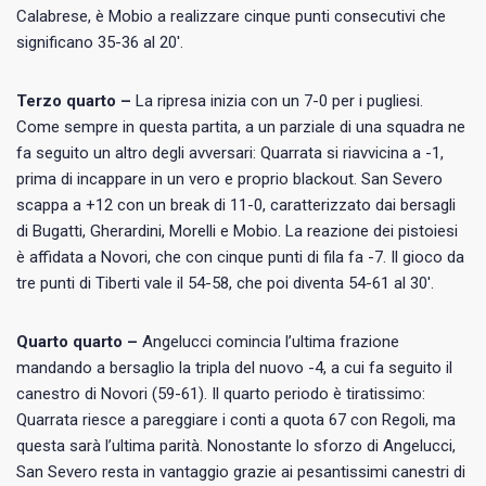
Calabrese, è Mobio a realizzare cinque punti consecutivi che
significano 35-36 al 20′.
Terzo quarto –
La ripresa inizia con un 7-0 per i pugliesi.
Come sempre in questa partita, a un parziale di una squadra ne
fa seguito un altro degli avversari: Quarrata si riavvicina a -1,
prima di incappare in un vero e proprio blackout. San Severo
scappa a +12 con un break di 11-0, caratterizzato dai bersagli
di Bugatti, Gherardini, Morelli e Mobio. La reazione dei pistoiesi
è affidata a Novori, che con cinque punti di fila fa -7. Il gioco da
tre punti di Tiberti vale il 54-58, che poi diventa 54-61 al 30′.
Quarto quarto –
Angelucci comincia l’ultima frazione
mandando a bersaglio la tripla del nuovo -4, a cui fa seguito il
canestro di Novori (59-61). Il quarto periodo è tiratissimo:
Quarrata riesce a pareggiare i conti a quota 67 con Regoli, ma
questa sarà l’ultima parità. Nonostante lo sforzo di Angelucci,
San Severo resta in vantaggio grazie ai pesantissimi canestri di