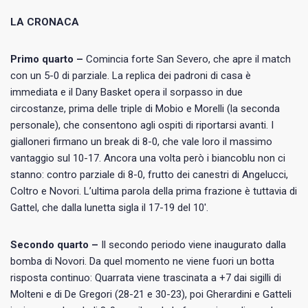
LA CRONACA
Primo quarto –
Comincia forte San Severo, che apre il match
con un 5-0 di parziale. La replica dei padroni di casa è
immediata e il Dany Basket opera il sorpasso in due
circostanze, prima delle triple di Mobio e Morelli (la seconda
personale), che consentono agli ospiti di riportarsi avanti. I
gialloneri firmano un break di 8-0, che vale loro il massimo
vantaggio sul 10-17. Ancora una volta però i biancoblu non ci
stanno: contro parziale di 8-0, frutto dei canestri di Angelucci,
Coltro e Novori. L’ultima parola della prima frazione è tuttavia di
Gattel, che dalla lunetta sigla il 17-19 del 10′.
Secondo quarto –
Il secondo periodo viene inaugurato dalla
bomba di Novori. Da quel momento ne viene fuori un botta
risposta continuo: Quarrata viene trascinata a +7 dai sigilli di
Molteni e di De Gregori (28-21 e 30-23), poi Gherardini e Gatteli