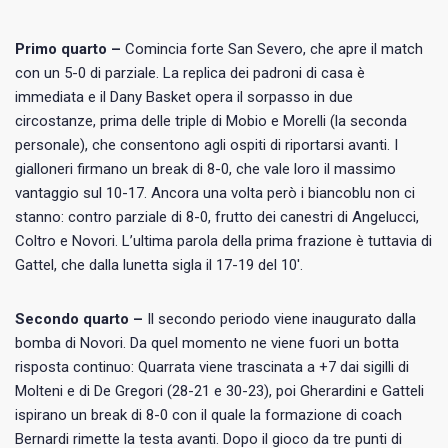
Primo quarto –
Comincia forte San Severo, che apre il match
con un 5-0 di parziale. La replica dei padroni di casa è
immediata e il Dany Basket opera il sorpasso in due
circostanze, prima delle triple di Mobio e Morelli (la seconda
personale), che consentono agli ospiti di riportarsi avanti. I
gialloneri firmano un break di 8-0, che vale loro il massimo
vantaggio sul 10-17. Ancora una volta però i biancoblu non ci
stanno: contro parziale di 8-0, frutto dei canestri di Angelucci,
Coltro e Novori. L’ultima parola della prima frazione è tuttavia di
Gattel, che dalla lunetta sigla il 17-19 del 10′.
Secondo quarto –
Il secondo periodo viene inaugurato dalla
bomba di Novori. Da quel momento ne viene fuori un botta
risposta continuo: Quarrata viene trascinata a +7 dai sigilli di
Molteni e di De Gregori (28-21 e 30-23), poi Gherardini e Gatteli
ispirano un break di 8-0 con il quale la formazione di coach
Bernardi rimette la testa avanti. Dopo il gioco da tre punti di