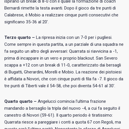
ispirano un break di 8-0 con il quale la formazione di coach
Bernardi rimette la testa avanti. Dopo il gioco da tre punti di
Calabrese, è Mobio a realizzare cinque punti consecutivi che
significano 35-36 al 20′.
Terzo quarto –
La ripresa inizia con un 7-0 per i pugliesi.
Come sempre in questa partita, a un parziale di una squadra ne
fa seguito un altro degli avversari: Quarrata si riavvicina a -1,
prima di incappare in un vero e proprio blackout. San Severo
scappa a +12 con un break di 11-0, caratterizzato dai bersagli
di Bugatti, Gherardini, Morelli e Mobio. La reazione dei pistoiesi
è affidata a Novori, che con cinque punti di fila fa -7. Il gioco da
tre punti di Tiberti vale il 54-58, che poi diventa 54-61 al 30′.
Quarto quarto –
Angelucci comincia l’ultima frazione
mandando a bersaglio la tripla del nuovo -4, a cui fa seguito il
canestro di Novori (59-61). Il quarto periodo è tiratissimo:
Quarrata riesce a pareggiare i conti a quota 67 con Regoli, ma