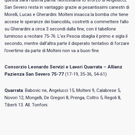
questa sarà l’ultima parità. Nonostante lo sforzo di Angelucci,
San Severo resta in vantaggio grazie ai pesantissimi canestri di
Morelli, Lucas e Gherardini. Molteni insacca la bomba che tiene
accese le speranze dei biancoblu, costretti a commettere fallo
su Gherardini a circa 3 secondi dalla fine, con il tabellone
luminoso a recitare 75-76. L’ex Pescia sbaglia il primo e sigla il
secondo, mentre dall’altra parte il disperato tentativo di forzare
l’overtime da parte di Molteni non va a buon fine.
Consorzio Leonardo Servizi e Lavori Quarrata – Allianz
Pazienza San Severo 75-77
(17-19, 35-36, 54-61)
Quarrata
: Babovic ne, Angelucci 15, Molteni 9, Calabrese 5,
Novori 12, Mongelli, De Gregori 8, Prenga, Coltro 5, Regoli 8,
Tiberti 13. All. Tonfoni.