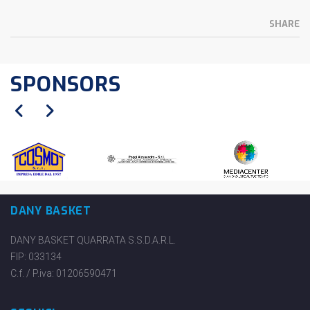
SHARE
SPONSORS
DANY BASKET
DANY BASKET QUARRATA S.S.D.A.R.L.
FIP: 033134
C.f. / P.iva: 01206590471