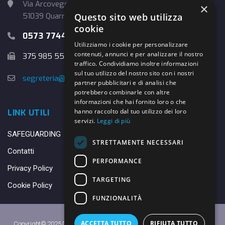
Via Arcoveggio, 4
×
Questo sito web utilizza
51039 Quarrata (PT)
cookie
0573 774457
Utilizziamo i cookie per personalizzare
contenuti, annunci e per analizzare il nostro
375 985 5526
traffico. Condividiamo inoltre informazioni
sul tuo utilizzo del nostro sito con i nostri
segreteria@danybasket.it
partner pubblicitari e di analisi che
potrebbero combinarle con altre
informazioni che hai fornito loro o che
hanno raccolto dal tuo utilizzo dei loro
LINK UTILI
servizi.
Leggi di più
SAFEGUARDING
STRETTAMENTE NECESSARI
Contatti
PERFORMANCE
Privacy Policy
TARGETING
Cookie Policy
FUNZIONALITÀ
ACCETTA TUTTO
RIFIUTA TUTTO
Copyright© 2025 DANY BASKET QUARRATA S.S.D.A.R.L. -
Privacy Policy
-