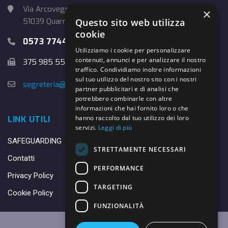
Via Arcoveggio, 4
×
51039 Quarrata (PT)
Questo sito web utilizza
cookie
0573 774457
Utilizziamo i cookie per personalizzare
contenuti, annunci e per analizzare il nostro
375 985 5526
traffico. Condividiamo inoltre informazioni
sul tuo utilizzo del nostro sito con i nostri
segreteria@danybasket.it
partner pubblicitari e di analisi che
potrebbero combinarle con altre
informazioni che hai fornito loro o che
hanno raccolto dal tuo utilizzo dei loro
LINK UTILI
servizi.
Leggi di più
SAFEGUARDING
STRETTAMENTE NECESSARI
Contatti
PERFORMANCE
Privacy Policy
TARGETING
Cookie Policy
FUNZIONALITÀ