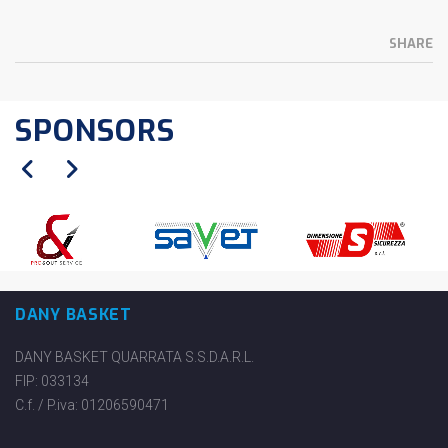
SHARE
SPONSORS
DANY BASKET
DANY BASKET QUARRATA S.S.D.A.R.L.
FIP: 033134
C.f. / P.iva: 01206590471