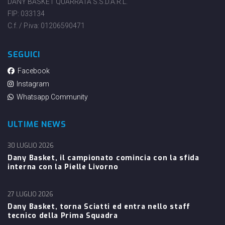
DANY BASKET QUARRATA S.S.D.A.R.L.
FIP: 033134
C.f. / P.iva: 01206590471
SEGUICI
Facebook
Instagram
Whatsapp Community
ULTIME NEWS
30 LUGLIO 2026
Dany Basket, il campionato comincia con la sfida
interna con la Pielle Livorno
27 LUGLIO 2026
Dany Basket, torna Sciatti ed entra nello staff
tecnico della Prima Squadra