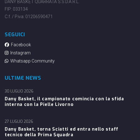
DANY BASKET QUARRATA S.S.D.A.R.L.
FIP: 033134
C.f. / P.iva: 01206590471
SEGUICI
Facebook
Instagram
Whatsapp Community
ULTIME NEWS
30 LUGLIO 2026
Dany Basket, il campionato comincia con la sfida
interna con la Pielle Livorno
27 LUGLIO 2026
Dany Basket, torna Sciatti ed entra nello staff
tecnico della Prima Squadra