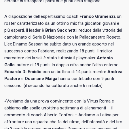
cercare di strappare i primi due punti della stagione.
A disposizione dell’espertissimo coach
Franco Gramenzi
, un
roster caratterizzato da un ottimo mix fra giocatori giovani e
più esperti. Il leader è
Brian Sacchetti
, reduce dalla vittoria del
campionato di Serie B Nazionale con la Pallacanestro Roseto.
L’ex Dinamo Sassari ha subito dato un grande apporto nel
successo contro Fabriano, realizzando 18 punti. Il miglior
marcatore dei laziali è stato tuttavia il playmaker
Antonio
Gallo
, autore di 19 punti. In doppia cifra anche l’altro esterno
Edoardo Di Emidio
con un bottino di 14 punti, mentre
Andrea
Pastore
e
Ousmane Maiga
hanno contribuito con 9 punti
ciascuno. (il secondo ha catturato anche 6 rimbalzi).
«Veniamo da una prova convincente con la Virtus Roma e
abbiamo alle spalle un’ottima settimana di allenamenti – il
commento di coach Alberto Tonfoni – Andiamo a Latina per
affrontare una squadra che fa del ritmo, dell’intensità e del tiro
da 3 punti le proprie armi migliori. Dovremo avere energia ed