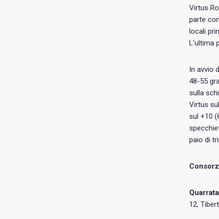
Virtus Ro
parte com
locali pr
L’ultima 
In avvio 
48-55 gra
sulla sch
Virtus su
sul +10 (
specchiet
paio di t
Consorzi
Quarrata
12, Tibert