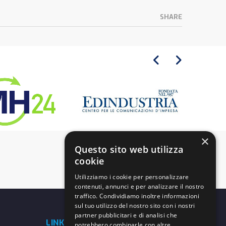
SHARE
×
Questo sito web utilizza
cookie
Utilizziamo i cookie per personalizzare
contenuti, annunci e per analizzare il nostro
traffico. Condividiamo inoltre informazioni
sul tuo utilizzo del nostro sito con i nostri
partner pubblicitari e di analisi che
LINK UTILI
potrebbero combinarle con altre