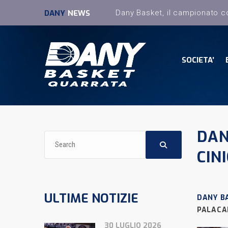
DANY
NEWS
SOCIETA’
DAN
CIN
ULTIME NOTIZIE
DANY B
PALACA
30 LUGLIO 2026