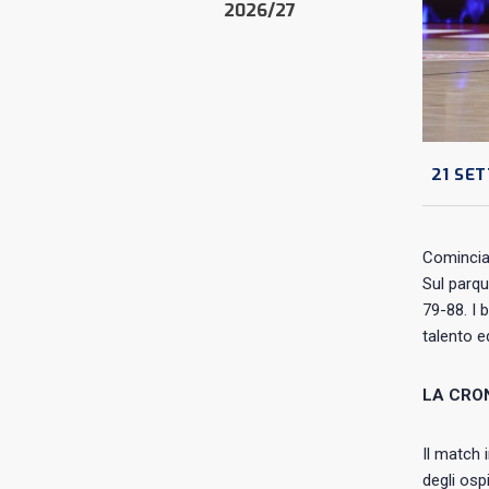
2026/27
21 SE
Comincia 
Sul parqu
79-88. I 
talento 
LA CRO
Il match 
degli osp