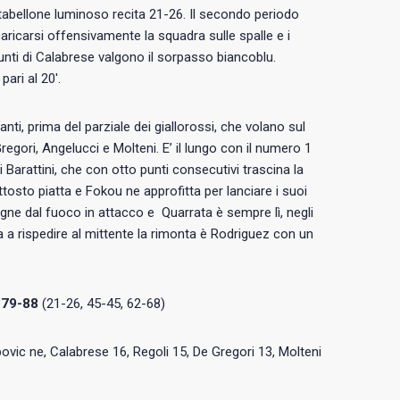
l tabellone luminoso recita 21-26. Il secondo periodo
aricarsi offensivamente la squadra sulle spalle e i
punti di Calabrese valgono il sorpasso biancoblu.
ari al 20′.
nti, prima del parziale dei giallorossi, che volano sul
egori, Angelucci e Molteni. E’ il lungo con il numero 1
i Barattini, che con otto punti consecutivi trascina la
uttosto piatta e Fokou ne approfitta per lanciare i suoi
agne dal fuoco in attacco e Quarrata è sempre lì, negli
 ma a rispedire al mittente la rimonta è Rodriguez con un
 79-88
(21-26, 45-45, 62-68)
ovic ne, Calabrese 16, Regoli 15, De Gregori 13, Molteni