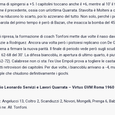
ma di spingersi a +5. I capitolini toccano anche il +6, mentre al 10′ i
e il precedente, ossia con un’ottima Quarrata. Stavolta è Molteni a c
ima riducono lo scarto, poi lo azzerano del tutto. Non solo, perché i 
parola del primo tempo è però di Bazan, che insacca la bomba del 45 p
di ripresa, la formazione di coach Tonfoni mette due volte il naso dava
zie a Rodriguez. Ancora una volta però i pistoiesi replicano con De Gr
iena a firmare la nuova parità. Il finale di periodo vede però sugli scud
l 62-68 del 30′. La difesa biancoblu, in apertura di ultimo quarto, è pi
62-72). Calabrese non ci sta: l’ex Use Empoli prova a togliere le cast
ti retrovisori dei capitolini. Per due volte, i biancoblu arrivano a -4,
riple che chiudono definitivamente i giochi.
o Leonardo Servizi e Lavori Quarrata – Virtus GVM Roma 1960
:
Angelucci 13, Coltro 2, Scandiuzzi 2, Novori, Mongelli, Prenga 6, Bab
i ne. All. Tonfoni.