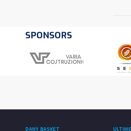
SPONSORS
DANY BASKET
ULTIM