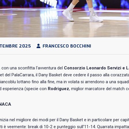
TTEMBRE 2025
FRANCESCO BOCCHINI
con una sconfitta l’avventura del
Consorzio Leonardo Servizi e L
et del PalaCarrara, il Dany Basket deve cedere il passo alla corazza
biancoblu lottano fino alla fine, ma in volata si arrendono a una squa
ed esperienza (specie con
Rodriguez
, miglior marcatore del match c
NACA
inizia nel migliore dei modi per il Dany Basket e in particolare per capi
iti è veemente: break di 10-2 e punteggio sull’11-14. Quarrata impatt