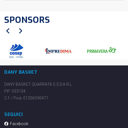
SPONSORS
DANY BASKET
DANY BASKET QUARRATA S.S.D.A.R.L.
FIP: 033134
C.f. / P.iva: 01206590471
SEGUICI
Facebook