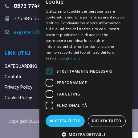
cookie
0573 774457
Utilizziamo i cookie per personalizzare
contenuti, annunci e per analizzare il nostro
375 985 5526
traffico. Condividiamo inoltre informazioni
sul tuo utilizzo del nostro sito con i nostri
segreteria@danybasket.it
partner pubblicitari e di analisi che
potrebbero combinarle con altre
informazioni che hai fornito loro o che
hanno raccolto dal tuo utilizzo dei loro
LINK UTILI
servizi.
Leggi di più
SAFEGUARDING
STRETTAMENTE NECESSARI
Contatti
PERFORMANCE
Privacy Policy
TARGETING
Cookie Policy
FUNZIONALITÀ
ACCETTA TUTTO
RIFIUTA TUTTO
Copyright© 2025 DANY BASKET QUARRATA S.S.D.A.R.L. -
Privacy Policy
-
Cookie Policy
MOSTRA DETTAGLI
Made with ♥ by
Daniele