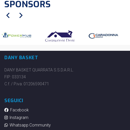
SPONSORS
DANY BASKET
DANY BASKET QUARRATA S.S.D.A.R.L.
FIP: 033134
C.f. / P.iva: 01206590471
SEGUICI
Facebook
Instagram
Whatsapp Community