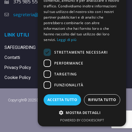
contenuti, annunci e per analizzare il nostro
375 985 5526
traffico. Condividiamo inoltre informazioni
sul tuo utilizzo del nostro sito con i nostri
segreteria@danybasket.it
partner pubblicitari e di analisi che
potrebbero combinarle con altre
informazioni che hai fornito loro o che
hanno raccolto dal tuo utilizzo dei loro
LINK UTILI
servizi.
Leggi di più
SAFEGUARDING
STRETTAMENTE NECESSARI
Contatti
PERFORMANCE
Privacy Policy
TARGETING
Cookie Policy
FUNZIONALITÀ
ACCETTA TUTTO
RIFIUTA TUTTO
Copyright© 2025 DANY BASKET QUARRATA S.S.D.A.R.L. -
Privacy Policy
-
Cookie Policy
MOSTRA DETTAGLI
Made with ♥ by
Daniele
POWERED BY COOKIESCRIPT