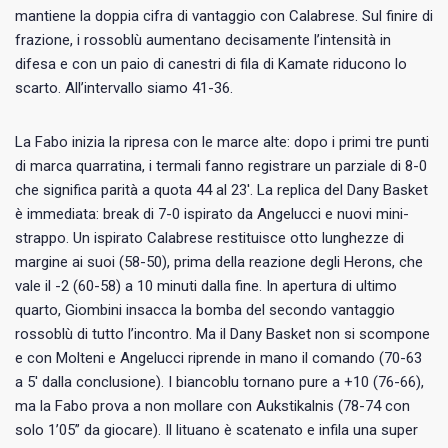
mantiene la doppia cifra di vantaggio con Calabrese. Sul finire di
frazione, i rossoblù aumentano decisamente l’intensità in
difesa e con un paio di canestri di fila di Kamate riducono lo
scarto. All’intervallo siamo 41-36.
La Fabo inizia la ripresa con le marce alte: dopo i primi tre punti
di marca quarratina, i termali fanno registrare un parziale di 8-0
che significa parità a quota 44 al 23′. La replica del Dany Basket
è immediata: break di 7-0 ispirato da Angelucci e nuovi mini-
strappo. Un ispirato Calabrese restituisce otto lunghezze di
margine ai suoi (58-50), prima della reazione degli Herons, che
vale il -2 (60-58) a 10 minuti dalla fine. In apertura di ultimo
quarto, Giombini insacca la bomba del secondo vantaggio
rossoblù di tutto l’incontro. Ma il Dany Basket non si scompone
e con Molteni e Angelucci riprende in mano il comando (70-63
a 5′ dalla conclusione). I biancoblu tornano pure a +10 (76-66),
ma la Fabo prova a non mollare con Aukstikalnis (78-74 con
solo 1’05” da giocare). Il lituano è scatenato e infila una super