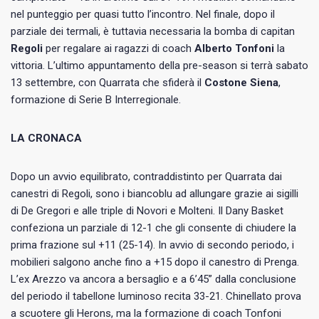
nel punteggio per quasi tutto l’incontro. Nel finale, dopo il
parziale dei termali, è tuttavia necessaria la bomba di capitan
Regoli
per regalare ai ragazzi di coach
Alberto Tonfoni
la
vittoria. L’ultimo appuntamento della pre-season si terrà sabato
13 settembre, con Quarrata che sfiderà il
Costone Siena
,
formazione di Serie B Interregionale.
LA CRONACA
Dopo un avvio equilibrato, contraddistinto per Quarrata dai
canestri di Regoli, sono i biancoblu ad allungare grazie ai sigilli
di De Gregori e alle triple di Novori e Molteni. Il Dany Basket
confeziona un parziale di 12-1 che gli consente di chiudere la
prima frazione sul +11 (25-14). In avvio di secondo periodo, i
mobilieri salgono anche fino a +15 dopo il canestro di Prenga.
L’ex Arezzo va ancora a bersaglio e a 6’45” dalla conclusione
del periodo il tabellone luminoso recita 33-21. Chinellato prova
a scuotere gli Herons, ma la formazione di coach Tonfoni