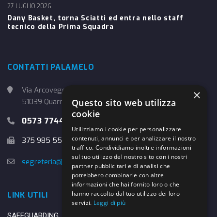
27 LUGLIO 2026
Dany Basket, torna Sciatti ed entra nello staff
tecnico della Prima Squadra
CONTATTI PALAMELO
Via Arcoveggio, 4
×
Questo sito web utilizza
51039 Quarrata (PT)
cookie
0573 774457
Utilizziamo i cookie per personalizzare
contenuti, annunci e per analizzare il nostro
375 985 5526
traffico. Condividiamo inoltre informazioni
sul tuo utilizzo del nostro sito con i nostri
segreteria@danybasket.it
partner pubblicitari e di analisi che
potrebbero combinarle con altre
informazioni che hai fornito loro o che
hanno raccolto dal tuo utilizzo dei loro
LINK UTILI
servizi.
Leggi di più
SAFEGUARDING