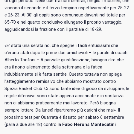
di ogni periodo. Nelle due frazioni centrali, meglio i mobilieri, che
vincono il secondo e il terzo tempino rispettivamente per 25-22
e 26-23. Al 30′ gli ospiti sono comunque davanti nel totale per
65-70 e nel quarto conclusivo allungano il proprio vantaggio,
aggiudicandosi la frazione con il parziale di 18-29.
«E’ stata una serata no, che spegne i facili entusiasmi che
c’erano stati dopo le prime due amichevoli – le parole di coach
Alberto Tonfoni – A parziale giustificazione, bisogna dire che
era il nono allenamento della settimana e la fatica
indubbiamente si è fatta sentire. Questo tuttavia non spiega
l’atteggiamento remissivo che abbiamo mostrato contro
Spezia Basket Club. Ci sono tante idee di gioco da sviluppare, le
regole difensive sono state appena accennate e in sostanza
non ci abbiamo praticamente mai lavorato. Però bisogna
sempre lottare. Da lunedì ripartiremo più carichi che mai». Il
prossimo test per Quarrata è fissato per sabato 6 settembre
(palla a due alle 18) contro la
Fabo Herons Montecatini
.