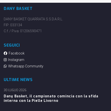
DANY BASKET
DANY BASKET QUARRATA S.S.D.A.R.L.
FIP: 033134
C.f. / P.iva: 01206590471
SEGUICI
Facebook
Instagram
Whatsapp Community
ULTIME NEWS
30 LUGLIO 2026
Dany Basket, il campionato comincia con la sfida
interna con la Pielle Livorno