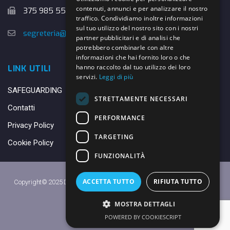
contenuti, annunci e per analizzare il nostro
375 985 5526
traffico. Condividiamo inoltre informazioni
sul tuo utilizzo del nostro sito con i nostri
segreteria@danybasket.it
partner pubblicitari e di analisi che
potrebbero combinarle con altre
informazioni che hai fornito loro o che
hanno raccolto dal tuo utilizzo dei loro
LINK UTILI
servizi.
Leggi di più
SAFEGUARDING
STRETTAMENTE NECESSARI
Contatti
PERFORMANCE
Privacy Policy
TARGETING
Cookie Policy
FUNZIONALITÀ
ACCETTA TUTTO
RIFIUTA TUTTO
Copyright© 2025 DANY BASKET QUARRATA S.S.D.A.R.L. -
Privacy Policy
-
Cookie Policy
MOSTRA DETTAGLI
Made with ♥ by
Daniele
POWERED BY COOKIESCRIPT