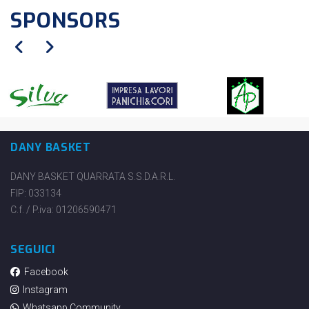
SPONSORS
DANY BASKET
DANY BASKET QUARRATA S.S.D.A.R.L.
FIP: 033134
C.f. / P.iva: 01206590471
SEGUICI
Facebook
Instagram
Whatsapp Community