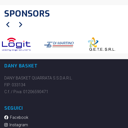
SPONSORS
DANY BASKET
DANY BASKET QUARRATA S.S.D.A.R.L.
FIP: 033134
C.f. / P.iva: 01206590471
SEGUICI
Facebook
Instagram