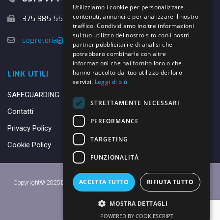
Utilizziamo i cookie per personalizzare
contenuti, annunci e per analizzare il nostro
375 985 5526
traffico. Condividiamo inoltre informazioni
sul tuo utilizzo del nostro sito con i nostri
segreteria@danybasket.it
partner pubblicitari e di analisi che
potrebbero combinarle con altre
informazioni che hai fornito loro o che
hanno raccolto dal tuo utilizzo dei loro
LINK UTILI
servizi.
Leggi di più
SAFEGUARDING
STRETTAMENTE NECESSARI
Contatti
PERFORMANCE
Privacy Policy
TARGETING
Cookie Policy
FUNZIONALITÀ
ACCETTA TUTTO
RIFIUTA TUTTO
Copyright© 2025 DANY BASKET QUARRATA S.S.D.A.R.L. -
Privacy Policy
-
Cookie Policy
MOSTRA DETTAGLI
Made with ♥ by
Daniele
POWERED BY COOKIESCRIPT