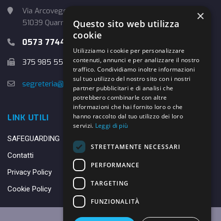
Via Arcoveggio, 4
×
Questo sito web utilizza
51039 Quarrata (PT)
cookie
0573 774457
Utilizziamo i cookie per personalizzare
contenuti, annunci e per analizzare il nostro
375 985 5526
traffico. Condividiamo inoltre informazioni
sul tuo utilizzo del nostro sito con i nostri
segreteria@danybasket.it
partner pubblicitari e di analisi che
potrebbero combinarle con altre
informazioni che hai fornito loro o che
hanno raccolto dal tuo utilizzo dei loro
LINK UTILI
servizi.
Leggi di più
SAFEGUARDING
STRETTAMENTE NECESSARI
Contatti
PERFORMANCE
Privacy Policy
TARGETING
Cookie Policy
FUNZIONALITÀ