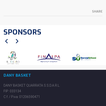
SHARE
SPONSORS
DANY BASKET
DANY BASKET QUARRATA S.S.D.A.R.L.
FIP: 033134
C.f. / P.iva: 01206590471