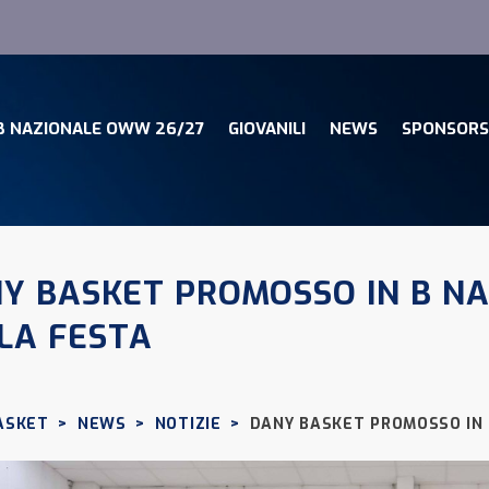
Dany Basket, torna Sciatti ed entra nello staff tecnico della Prima Squadra
B NAZIONALE OWW 26/27
GIOVANILI
NEWS
SPONSORS
Y BASKET PROMOSSO IN B NA
LA FESTA
ASKET
>
NEWS
>
NOTIZIE
>
DANY BASKET PROMOSSO IN 