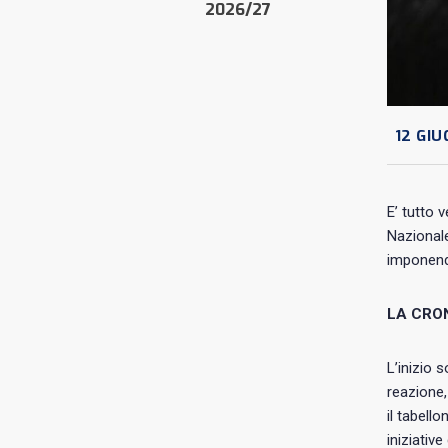
2026/27
12 GIU
E’ tutto v
Nazionale
imponendo
LA CRO
L’inizio 
reazione,
il tabell
iniziativ