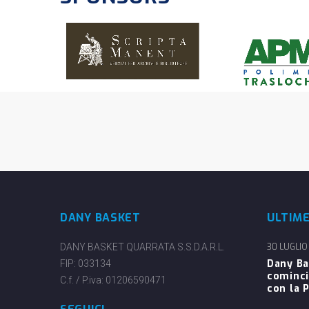
DANY BASKET
ULTIM
DANY BASKET QUARRATA S.S.D.A.R.L.
30 LUGLIO
Dany Ba
FIP: 033134
cominci
C.f. / P.iva: 01206590471
con la P