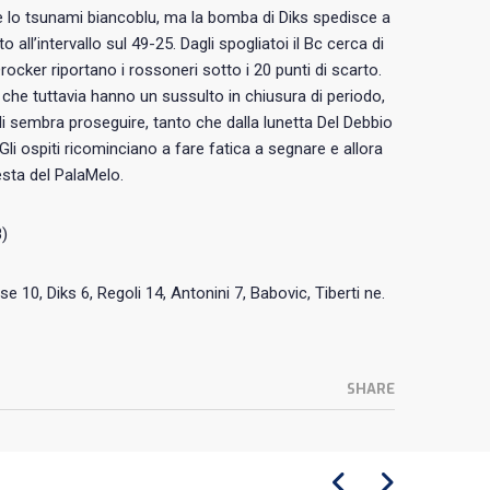
re lo tsunami biancoblu, ma la bomba di Diks spedisce a
to all’intervallo sul 49-25. Dagli spogliatoi il Bc cerca di
 Drocker riportano i rossoneri sotto i 20 punti di scarto.
, che tuttavia hanno un sussulto in chiusura di periodo,
cali sembra proseguire, tanto che dalla lunetta Del Debbio
Gli ospiti ricominciano a fare fatica a segnare e allora
esta del PalaMelo.
8)
se 10, Diks 6, Regoli 14, Antonini 7, Babovic, Tiberti ne.
SHARE