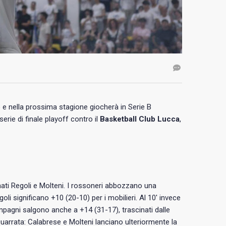
o e nella prossima stagione giocherà in Serie B
rie di finale playoff contro il
Basketball Club Lucca
,
tenati Regoli e Molteni. I rossoneri abbozzano una
oli significano +10 (20-10) per i mobilieri. Al 10′ invece
mpagni salgono anche a +14 (31-17), trascinati dalle
 Quarrata: Calabrese e Molteni lanciano ulteriormente la