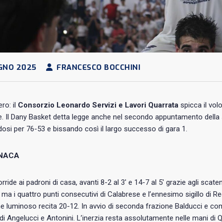
GNO 2025
FRANCESCO BOCCHINI
ero: il
Consorzio Leonardo Servizi e Lavori Quarrata
spicca il vol
. Il Dany Basket detta legge anche nel secondo appuntamento della se
si per 76-53 e bissando così il largo successo di gara 1.
NACA
sorride ai padroni di casa, avanti 8-2 al 3′ e 14-7 al 5′ grazie agli sca
 ma i quattro punti consecutivi di Calabrese e l’ennesimo sigillo di Reg
one luminoso recita 20-12. In avvio di seconda frazione Balducci e co
e di Angelucci e Antonini. L’inerzia resta assolutamente nelle mani di