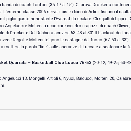
a banda di coach Tonfoni (35-17 al 15′). Ci prova Drocker a contene
 L’esterno classe 2006 serve il bis e i liberi di Artioli fissano il risulta
 il piglio giusto nonostante l’Everest da scalare. Gli squilli di Lippi e
o Angelucci e Molteni a ricacciare indietro i ragazzi di coach Olivieri
iple di Drocker e Del Debbio a scrivere 63-48 al 30′. Il blackout dei lo
 invece Regoli e Molteni tolgono le castagne dal fuoco (67-50 al 33′). 
 a mettere la parola “fine” sulle speranze di Lucca e a scatenare la f
ket Quarrata – Basketball Club Lucca 76-53
(20-12, 49-25, 63-4
:
Angelucci 13, Mongelli, Artioli 6, Nyuol, Balducci, Molteni 20, Calabre
ni.