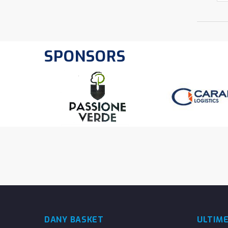
SPONSORS
DANY BASKET
ULTIM