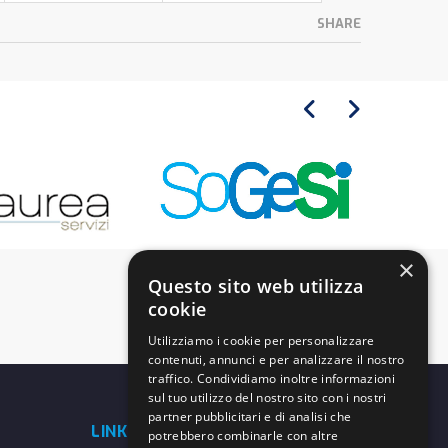
SHARE
×
Questo sito web utilizza
cookie
Utilizziamo i cookie per personalizzare
contenuti, annunci e per analizzare il nostro
traffico. Condividiamo inoltre informazioni
sul tuo utilizzo del nostro sito con i nostri
partner pubblicitari e di analisi che
LINK UTILI
potrebbero combinarle con altre