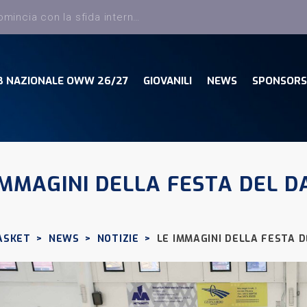
Dany Basket, torna Sciatti ed entra nello staff tecnico della Prima Squadra
B NAZIONALE OWW 26/27
GIOVANILI
NEWS
SPONSORS
IMMAGINI DELLA FESTA DEL 
ASKET
>
NEWS
>
NOTIZIE
>
LE IMMAGINI DELLA FESTA 