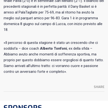
finale Pavia (2-0) e in semifinale San Miniato (2-1). Il bilancio dei
precedenti stagionali è in perfetta parità: il Dany Basket si è
arreso al PalaTagliate per 75-69, ma al ritorno ha avuto la
meglio sul parquet amico per 96-83. Gara 1 è in programma
domenica 8 giugno sul campo di Lucca, con inizio previsto alle
18.
«Il percorso di questa stagione è stato un crescendo che ci
soddisfa – dice coach
Alberto Tonfoni
, ex della sfida –
Abbiamo avuto anche momenti di sofferenza sportiva, ma
proprio per questo dobbiamo essere orgogliosi di quanto fatto.
Siamo arrivati all’ultimo tratto: ci vorranno cuore e passione
contro un avversario forte e completo».
SHARE
SPONSORS