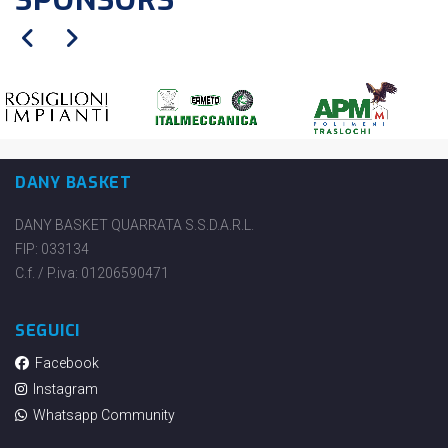
DANY BASKET
DANY BASKET QUARRATA S.S.D.A.R.L.
FIP: 033134
C.f. / P.iva: 01206590471
SEGUICI
Facebook
Instagram
Whatsapp Community