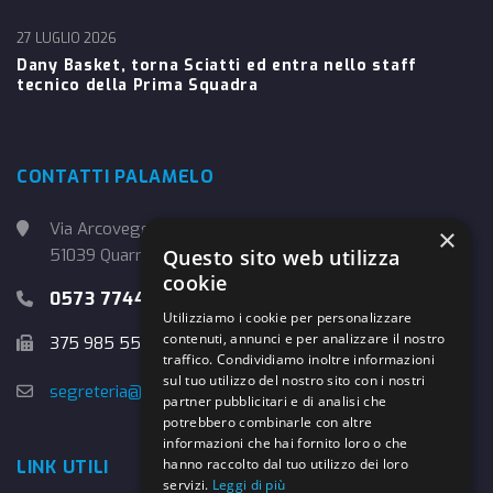
27 LUGLIO 2026
Dany Basket, torna Sciatti ed entra nello staff
tecnico della Prima Squadra
CONTATTI PALAMELO
Via Arcoveggio, 4
×
Questo sito web utilizza
51039 Quarrata (PT)
cookie
0573 774457
Utilizziamo i cookie per personalizzare
contenuti, annunci e per analizzare il nostro
375 985 5526
traffico. Condividiamo inoltre informazioni
sul tuo utilizzo del nostro sito con i nostri
segreteria@danybasket.it
partner pubblicitari e di analisi che
potrebbero combinarle con altre
informazioni che hai fornito loro o che
hanno raccolto dal tuo utilizzo dei loro
LINK UTILI
servizi.
Leggi di più