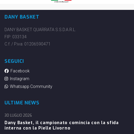
DANY BASKET
DANY BASKET QUARRATA S.S.D.A.R.L.
FIP: 033134
C.f. / P.iva: 01206590471
SEGUICI
Facebook
Instagram
Whatsapp Community
ULTIME NEWS
30 LUGLIO 2026
Dany Basket, il campionato comincia con la sfida
interna con la Pielle Livorno