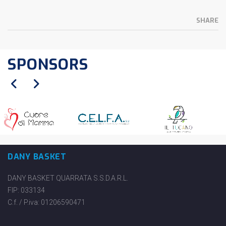
SHARE
SPONSORS
DANY BASKET
DANY BASKET QUARRATA S.S.D.A.R.L.
FIP: 033134
C.f. / P.iva: 01206590471