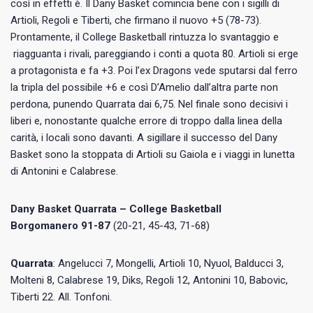
così in effetti è. Il Dany Basket comincia bene con i sigilli di
Artioli, Regoli e Tiberti, che firmano il nuovo +5 (78-73).
Prontamente, il College Basketball rintuzza lo svantaggio e
riagguanta i rivali, pareggiando i conti a quota 80. Artioli si erge
a protagonista e fa +3. Poi l’ex Dragons vede sputarsi dal ferro
la tripla del possibile +6 e così D’Amelio dall’altra parte non
perdona, punendo Quarrata dai 6,75. Nel finale sono decisivi i
liberi e, nonostante qualche errore di troppo dalla linea della
carità, i locali sono davanti. A sigillare il successo del Dany
Basket sono la stoppata di Artioli su Gaiola e i viaggi in lunetta
di Antonini e Calabrese.
Dany Basket Quarrata – College Basketball
Borgomanero
91-87
(20-21, 45-43, 71-68)
Quarrata
: Angelucci 7, Mongelli, Artioli 10, Nyuol, Balducci 3,
Molteni 8, Calabrese 19, Diks, Regoli 12, Antonini 10, Babovic,
Tiberti 22. All. Tonfoni.