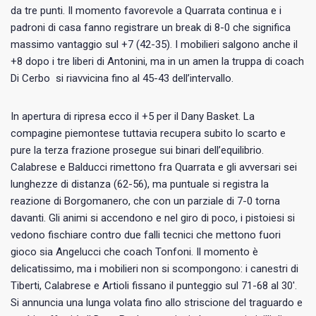
da tre punti. Il momento favorevole a Quarrata continua e i
padroni di casa fanno registrare un break di 8-0 che significa
massimo vantaggio sul +7 (42-35). I mobilieri salgono anche il
+8 dopo i tre liberi di Antonini, ma in un amen la truppa di coach
Di Cerbo si riavvicina fino al 45-43 dell’intervallo.
In apertura di ripresa ecco il +5 per il Dany Basket. La
compagine piemontese tuttavia recupera subito lo scarto e
pure la terza frazione prosegue sui binari dell’equilibrio.
Calabrese e Balducci rimettono fra Quarrata e gli avversari sei
lunghezze di distanza (62-56), ma puntuale si registra la
reazione di Borgomanero, che con un parziale di 7-0 torna
davanti. Gli animi si accendono e nel giro di poco, i pistoiesi si
vedono fischiare contro due falli tecnici che mettono fuori
gioco sia Angelucci che coach Tonfoni. Il momento è
delicatissimo, ma i mobilieri non si scompongono: i canestri di
Tiberti, Calabrese e Artioli fissano il punteggio sul 71-68 al 30′.
Si annuncia una lunga volata fino allo striscione del traguardo e