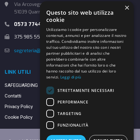
Via Arcoveggio, 4
×
Questo sito web utilizza
51039 Quarrata (PT)
cookie
0573 774457
Utilizziamo i cookie per personalizzare
contenuti, annunci e per analizzare il nostro
375 985 5526
traffico. Condividiamo inoltre informazioni
sul tuo utilizzo del nostro sito con i nostri
segreteria@danybasket.it
partner pubblicitari e di analisi che
potrebbero combinarle con altre
informazioni che hai fornito loro o che
hanno raccolto dal tuo utilizzo dei loro
LINK UTILI
servizi.
Leggi di più
SAFEGUARDING
STRETTAMENTE NECESSARI
Contatti
PERFORMANCE
Privacy Policy
TARGETING
Cookie Policy
FUNZIONALITÀ