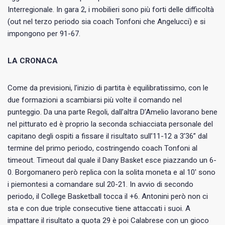
Interregionale. In gara 2, i mobilieri sono più forti delle difficoltà
(out nel terzo periodo sia coach Tonfoni che Angelucci) e si
impongono per 91-67.
LA CRONACA
Come da previsioni, l’inizio di partita è equilibratissimo, con le
due formazioni a scambiarsi più volte il comando nel
punteggio. Da una parte Regoli, dall’altra D’Amelio lavorano bene
nel pitturato ed è proprio la seconda schiacciata personale del
capitano degli ospiti a fissare il risultato sull’11-12 a 3’36” dal
termine del primo periodo, costringendo coach Tonfoni al
timeout. Timeout dal quale il Dany Basket esce piazzando un 6-
0. Borgomanero però replica con la solita moneta e al 10′ sono
i piemontesi a comandare sul 20-21. In avvio di secondo
periodo, il College Basketball tocca il +6. Antonini però non ci
sta e con due triple consecutive tiene attaccati i suoi. A
impattare il risultato a quota 29 è poi Calabrese con un gioco