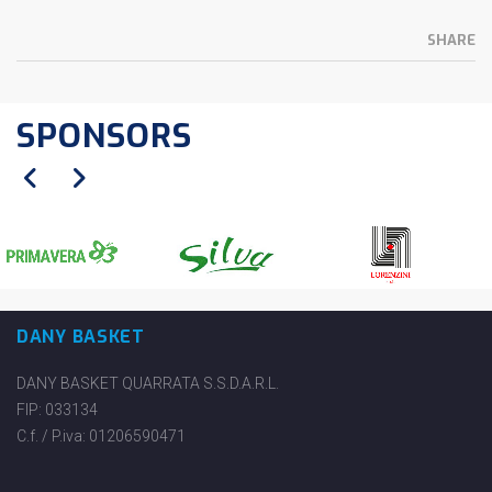
SHARE
SPONSORS
DANY BASKET
DANY BASKET QUARRATA S.S.D.A.R.L.
FIP: 033134
C.f. / P.iva: 01206590471