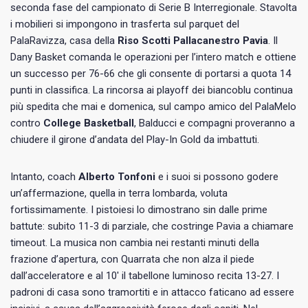
seconda fase del campionato di Serie B Interregionale. Stavolta
i mobilieri si impongono in trasferta sul parquet del
PalaRavizza, casa della
Riso Scotti Pallacanestro Pavia
. Il
Dany Basket comanda le operazioni per l’intero match e ottiene
un successo per 76-66 che gli consente di portarsi a quota 14
punti in classifica. La rincorsa ai playoff dei biancoblu continua
più spedita che mai e domenica, sul campo amico del PalaMelo
contro
College Basketball
, Balducci e compagni proveranno a
chiudere il girone d’andata del Play-In Gold da imbattuti.
Intanto, coach
Alberto Tonfoni
e i suoi si possono godere
un’affermazione, quella in terra lombarda, voluta
fortissimamente. I pistoiesi lo dimostrano sin dalle prime
battute: subito 11-3 di parziale, che costringe Pavia a chiamare
timeout. La musica non cambia nei restanti minuti della
frazione d’apertura, con Quarrata che non alza il piede
dall’acceleratore e al 10′ il tabellone luminoso recita 13-27. I
padroni di casa sono tramortiti e in attacco faticano ad essere