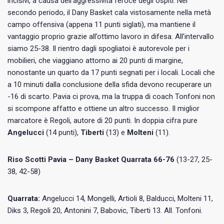
incisivi, a causa dell’aggressività feroce degli ospiti. Nel
secondo periodo, il Dany Basket cala vistosamente nella metà
campo offensiva (appena 11 punti siglati), ma mantiene il
vantaggio proprio grazie all’ottimo lavoro in difesa. All’intervallo
siamo 25-38. Il rientro dagli spogliatoi è autorevole per i
mobilieri, che viaggiano attorno ai 20 punti di margine,
nonostante un quarto da 17 punti segnati per i locali. Locali che
a 10 minuti dalla conclusione della sfida devono recuperare un
-16 di scarto. Pavia ci prova, ma la truppa di coach Tonfoni non
si scompone affatto e ottiene un altro successo. Il miglior
marcatore è Regoli, autore di 20 punti. In doppia cifra pure
Angelucci
(14 punti),
Tiberti
(13) e
Molteni
(11).
Riso Scotti Pavia – Dany Basket Quarrata 66-76
(13-27, 25-
38, 42-58)
Quarrata:
Angelucci 14, Mongelli, Artioli 8, Balducci, Molteni 11,
Diks 3, Regoli 20, Antonini 7, Babovic, Tiberti 13. All. Tonfoni.