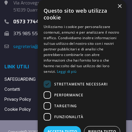
Via Arcoveggio, 4
×
Questo sito web utilizza
51039 Quarrata (PT)
cookie
0573 774457
Utilizziamo i cookie per personalizzare
contenuti, annunci e per analizzare il nostro
375 985 5526
traffico. Condividiamo inoltre informazioni
sul tuo utilizzo del nostro sito con i nostri
segreteria@danybasket.it
partner pubblicitari e di analisi che
potrebbero combinarle con altre
informazioni che hai fornito loro o che
hanno raccolto dal tuo utilizzo dei loro
LINK UTILI
servizi.
Leggi di più
SAFEGUARDING
STRETTAMENTE NECESSARI
Contatti
PERFORMANCE
Privacy Policy
TARGETING
Cookie Policy
FUNZIONALITÀ
ACCETTA TUTTO
RIFIUTA TUTTO
Copyright© 2025 DANY BASKET QUARRATA S.S.D.A.R.L. -
Privacy Policy
-