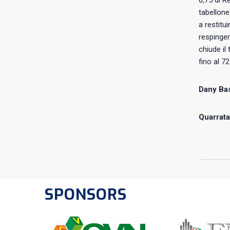
6,75 di R
tabellone
a restitu
respinger
chiude il
fino al 72
Dany Bas
Quarrata
SPONSORS