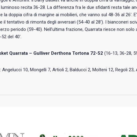
egoli e Antonini. Il Dany Basket va anche in doppia cifra di vantaggio, 
 luminoso recita 36-28. La differenza fra le due sfidanti resta tale a
ire la doppia cifra di margine ai mobilieri, che vanno sul 48-36 al 26′.
e il tentativo di rimonta degli avversari (54-40 al 28′). I bianconeri s
 terzo periodo (59-40). Nell’ultima frazione, Quarrata riesce non sol
-52 del 40′.
ket Quarrata – Gulliver Derthona Tortona 72-52
(16-13, 36-28, 5
: Angelucci 10, Mongelli 7, Artioli 2, Balducci 2, Molteni 12, Regoli 23, A