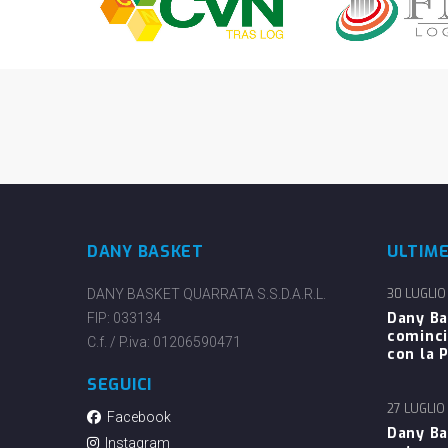
DANY BASKET
ULTIM
DANY BASKET QUARRATA S.S.D.A.R.L.
30 LUGLIO
Dany Ba
FIP: 033134
cominci
C.f. / P.iva: 01206590471
con la P
SEGUICI
27 LUGLIO
Facebook
Dany Ba
Instagram