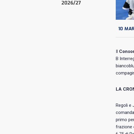
2026/27
10 MA
Il
Consor
B Interre
biancoblu
compagin
LA CRO
Regoli e 
comandare
primo per
frazione c