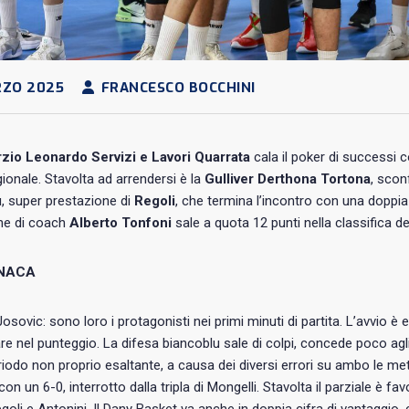
RZO 2025
FRANCESCO BOCCHINI
zio Leonardo Servizi e Lavori Quarrata
cala il poker di successi 
gionale. Stavolta ad arrendersi è la
Gulliver Derthona Tortona
, scon
, super prestazione di
Regoli
, che termina l’incontro con una doppia 
e di coach
Alberto Tonfoni
sale a quota 12 punti nella classifica de
NACA
Josovic: sono loro i protagonisti nei primi minuti di partita. L’avvio è
 nel punteggio. La difesa biancoblu sale di colpi, concede poco agli a
iodo non proprio esaltante, a causa dei diversi errori su ambo le 
on un 6-0, interrotto dalla tripla di Mongelli. Stavolta il parziale è fav