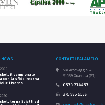
E NEWS
CONTATTI PALAMELO
 2026
Via Arcoveggio, 4
sket, il campionato
51039 Quarrata (PT)
a con la sfida interna
ielle Livorno
0573 774457
375 985 5526
 2026
sket, torna Sciatti ed
segreteria@danybasket.it