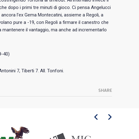
costringendo Tortona al timeout. All’intervallo invece il
nche dopo i primi tre minuti di gioco. Ci pensa Angelucci
 E’ ancora l’ex Gema Montecatini, assieme a Regoli, a
civolano pure a -19, con Regoli a firmare il canestro che
o a mantenere il vantaggio, ma anche ad incrementarlo
9-40)
ntonini 7, Tiberti 7. All. Tonfoni.
SHARE