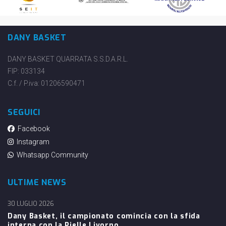
DANY BASKET
DANY BASKET QUARRATA S.S.D.A.R.L.
FIP: 033134
C.f. / P.iva: 01206590471
SEGUICI
Facebook
Instagram
Whatsapp Community
ULTIME NEWS
30 LUGLIO 2026
Dany Basket, il campionato comincia con la sfida
interna con la Pielle Livorno