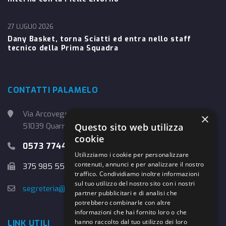
27 LUGLIO 2026
Dany Basket, torna Sciatti ed entra nello staff
tecnico della Prima Squadra
CONTATTI PALAMELO
Via Arcoveggio, 4
×
Questo sito web utilizza
51039 Quarrata (PT)
cookie
0573 774457
Utilizziamo i cookie per personalizzare
contenuti, annunci e per analizzare il nostro
375 985 5526
traffico. Condividiamo inoltre informazioni
sul tuo utilizzo del nostro sito con i nostri
segreteria@danybasket.it
partner pubblicitari e di analisi che
potrebbero combinarle con altre
informazioni che hai fornito loro o che
hanno raccolto dal tuo utilizzo dei loro
LINK UTILI