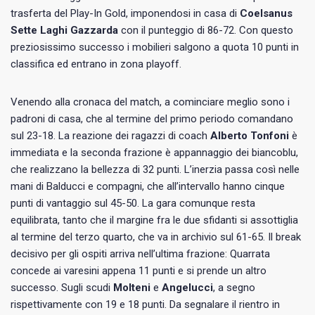
trasferta del Play-In Gold, imponendosi in casa di
Coelsanus
Sette Laghi Gazzarda
con il punteggio di 86-72. Con questo
preziosissimo successo i mobilieri salgono a quota 10 punti in
classifica ed entrano in zona playoff.
Venendo alla cronaca del match, a cominciare meglio sono i
padroni di casa, che al termine del primo periodo comandano
sul 23-18. La reazione dei ragazzi di coach
Alberto Tonfoni
è
immediata e la seconda frazione è appannaggio dei biancoblu,
che realizzano la bellezza di 32 punti. L’inerzia passa così nelle
mani di Balducci e compagni, che all’intervallo hanno cinque
punti di vantaggio sul 45-50. La gara comunque resta
equilibrata, tanto che il margine fra le due sfidanti si assottiglia
al termine del terzo quarto, che va in archivio sul 61-65. Il break
decisivo per gli ospiti arriva nell’ultima frazione: Quarrata
concede ai varesini appena 11 punti e si prende un altro
successo. Sugli scudi
Molteni
e
Angelucci
, a segno
rispettivamente con 19 e 18 punti. Da segnalare il rientro in