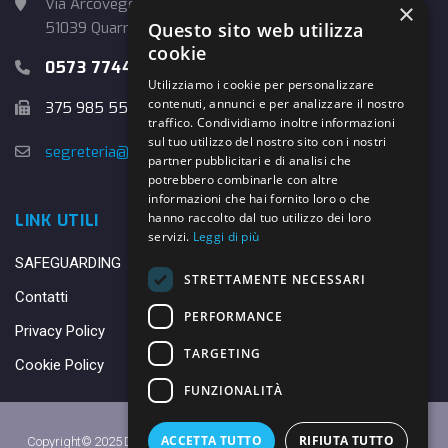
Via Arcoveggio, 4
×
Questo sito web utilizza
51039 Quarrata (PT)
cookie
0573 774457
Utilizziamo i cookie per personalizzare
contenuti, annunci e per analizzare il nostro
375 985 5526
traffico. Condividiamo inoltre informazioni
sul tuo utilizzo del nostro sito con i nostri
segreteria@danybasket.it
partner pubblicitari e di analisi che
potrebbero combinarle con altre
informazioni che hai fornito loro o che
hanno raccolto dal tuo utilizzo dei loro
LINK UTILI
servizi.
Leggi di più
SAFEGUARDING
STRETTAMENTE NECESSARI
Contatti
PERFORMANCE
Privacy Policy
TARGETING
Cookie Policy
FUNZIONALITÀ
ACCETTA TUTTO
RIFIUTA TUTTO
Copyright© 2025 DANY BASKET QUARRATA S.S.D.A.R.L. -
Privacy Policy
-