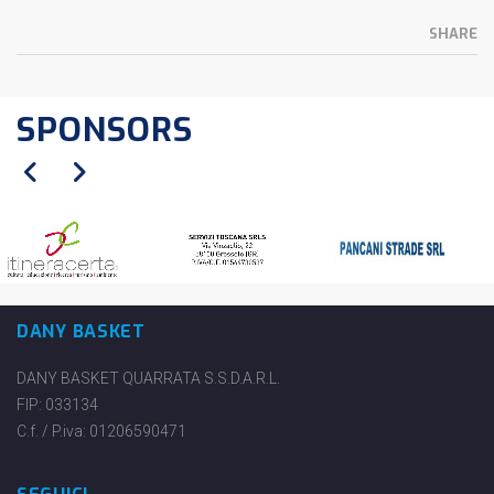
SHARE
SPONSORS
DANY BASKET
DANY BASKET QUARRATA S.S.D.A.R.L.
FIP: 033134
C.f. / P.iva: 01206590471