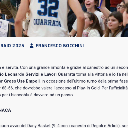
RAIO 2025
FRANCESCO BOCCHINI
 è servita. Con una grande rimonta e grazie al canestro ad un second
o Leonardo Servizi e Lavori Quarrata
torna alla vittoria e lo fa n
r Gross Use Empoli
, in occasione dell’ultimo turno della prima fas
r 68-66, che dovrebbe valere l’accesso al Play-In Gold. Per l’ufficialit
 per i biancoblu è davvero ad un passo.
NACA
uon avvio del Dany Basket (9-4 con i canestri di Regoli e Artioli), so