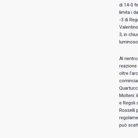
di 14-0 f
limita i 
-3 di Reg
Valentino
3, in chi
luminoso 
Al rientr
reazione 
oltre l’a
comincian
Quartucci
Molteni: 
e Regoli 
Rosselli 
regolamen
può scatt