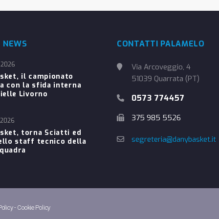
E NEWS
CONTATTI PALAMELO
 2026
Via Arcoveggio, 4
sket, il campionato
51039 Quarrata (PT)
a con la sfida interna
ielle Livorno
0573 774457
375 985 5526
 2026
sket, torna Sciatti ed
segreteria@danybasket.it
ello staff tecnico della
Squadra
Policy
-
Cookie Policy