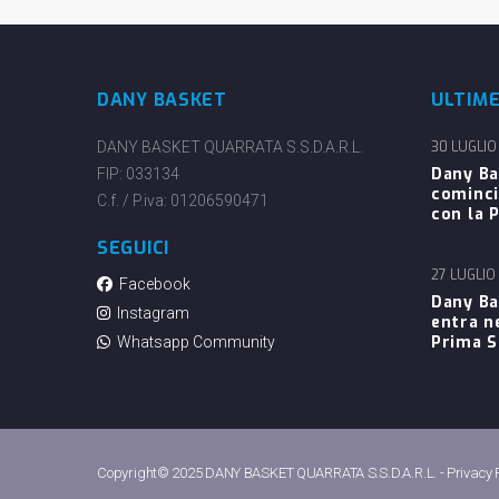
DANY BASKET
ULTIM
DANY BASKET QUARRATA S.S.D.A.R.L.
30 LUGLIO
Dany Ba
FIP: 033134
cominci
C.f. / P.iva: 01206590471
con la P
SEGUICI
27 LUGLIO
Facebook
Dany Ba
Instagram
entra n
Prima 
Whatsapp Community
Copyright© 2025 DANY BASKET QUARRATA S.S.D.A.R.L. -
Privacy 