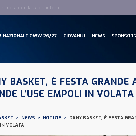
Dany Basket, torna Sciatti ed entra nello staff tecnico della Prima Squadra
B NAZIONALE OWW 26/27
GIOVANILI
NEWS
SPONSORS
Y BASKET, È FESTA GRANDE A
NDE L’USE EMPOLI IN VOLATA
ASKET
>
NEWS
>
NOTIZIE
>
DANY BASKET, È FESTA GRA
 IN VOLATA