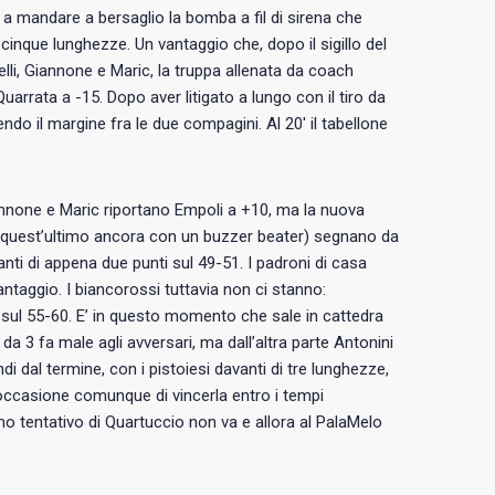
 a mandare a bersaglio la bomba a fil di sirena che
 cinque lunghezze. Un vantaggio che, dopo il sigillo del
elli, Giannone e Maric, la truppa allenata da coach
uarrata a -15. Dopo aver litigato a lungo con il tiro da
ndo il margine fra le due compagini. Al 20′ il tabellone
Giannone e Maric riportano Empoli a +10, ma la nuova
ni (quest’ultimo ancora con un buzzer beater) segnano da
vanti di appena due punti sul 49-51. I padroni di casa
ntaggio. I biancorossi tuttavia non ci stanno:
 sul 55-60. E’ in questo momento che sale in cattedra
a 3 fa male agli avversari, ma dall’altra parte Antonini
dal termine, con i pistoiesi davanti di tre lunghezze,
’occasione comunque di vincerla entro i tempi
imo tentativo di Quartuccio non va e allora al PalaMelo