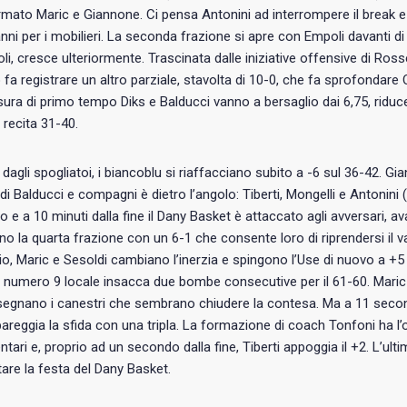
irmato Maric e Giannone. Ci pensa Antonini ad interrompere il break e
danni per i mobilieri. La seconda frazione si apre con Empoli davanti di
oli, cresce ulteriormente. Trascinata dalle iniziative offensive di Ross
 fa registrare un altro parziale, stavolta di 10-0, che fa sprofondare Q
usura di primo tempo Diks e Balducci vanno a bersaglio dai 6,75, riduce
recita 31-40.
o dagli spogliatoi, i biancoblu si riaffacciano subito a -6 sul 36-42. 
di Balducci e compagni è dietro l’angolo: Tiberti, Mongelli e Antoni
rco e a 10 minuti dalla fine il Dany Basket è attaccato agli avversari, a
o la quarta frazione con un 6-1 che consente loro di riprendersi il va
o, Maric e Sesoldi cambiano l’inerzia e spingono l’Use di nuovo a +5
il numero 9 locale insacca due bombe consecutive per il 61-60. Maric d
segnano i canestri che sembrano chiudere la contesa. Ma a 11 secondi 
pareggia la sfida con una tripla. La formazione di coach Tonfoni ha l
tari e, proprio ad un secondo dalla fine, Tiberti appoggia il +2. L’ult
are la festa del Dany Basket.