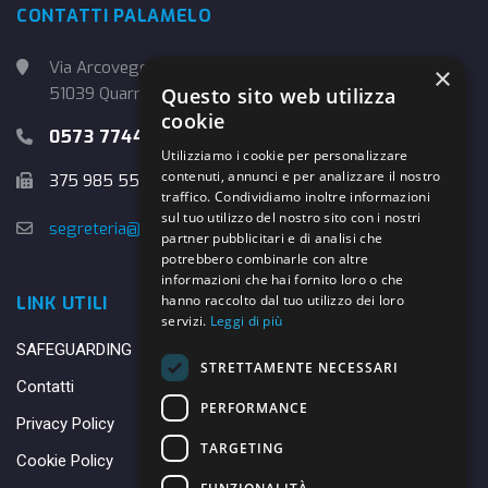
CONTATTI PALAMELO
Via Arcoveggio, 4
×
Questo sito web utilizza
51039 Quarrata (PT)
cookie
0573 774457
Utilizziamo i cookie per personalizzare
contenuti, annunci e per analizzare il nostro
375 985 5526
traffico. Condividiamo inoltre informazioni
sul tuo utilizzo del nostro sito con i nostri
segreteria@danybasket.it
partner pubblicitari e di analisi che
potrebbero combinarle con altre
informazioni che hai fornito loro o che
hanno raccolto dal tuo utilizzo dei loro
LINK UTILI
servizi.
Leggi di più
SAFEGUARDING
STRETTAMENTE NECESSARI
Contatti
PERFORMANCE
Privacy Policy
TARGETING
Cookie Policy