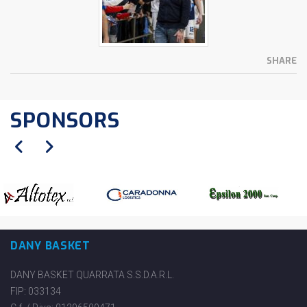
SHARE
SPONSORS
DANY BASKET
DANY BASKET QUARRATA S.S.D.A.R.L.
FIP: 033134