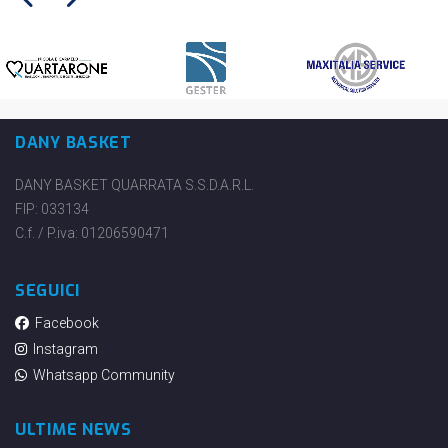
DANY BASKET
DANY BASKET QUARRATA S.S.D.A.R.L.
FIP: 033134
C.f. / P.iva: 01206590471
SEGUICI
Facebook
Instagram
Whatsapp Community
ULTIME NEWS