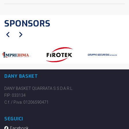
SPONSORS
DANY BASKET
DANY BASKET QUARRATA S.S.D.A.R.L.
FIP: 033134
C.f. / P.iva: 01206590471
SEGUICI
Facebook