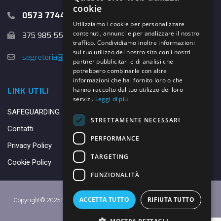
cookie
0573 774457
Utilizziamo i cookie per personalizzare
contenuti, annunci e per analizzare il nostro
375 985 5526
traffico. Condividiamo inoltre informazioni
sul tuo utilizzo del nostro sito con i nostri
segreteria@danybasket.it
partner pubblicitari e di analisi che
potrebbero combinarle con altre
informazioni che hai fornito loro o che
hanno raccolto dal tuo utilizzo dei loro
LINK UTILI
servizi.
Leggi di più
SAFEGUARDING
STRETTAMENTE NECESSARI
Contatti
PERFORMANCE
Privacy Policy
TARGETING
Cookie Policy
FUNZIONALITÀ
ACCETTA TUTTO
RIFIUTA TUTTO
Copyright© 2025 DANY BASKET QUARRATA S.S.D.A.R.L. -
Privacy Policy
-
Cookie Policy