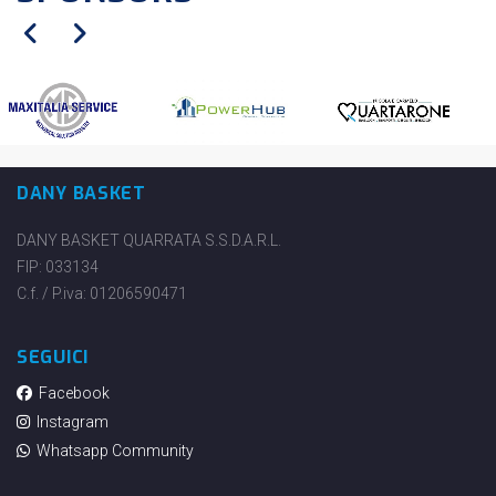
DANY BASKET
DANY BASKET QUARRATA S.S.D.A.R.L.
FIP: 033134
C.f. / P.iva: 01206590471
SEGUICI
Facebook
Instagram
Whatsapp Community