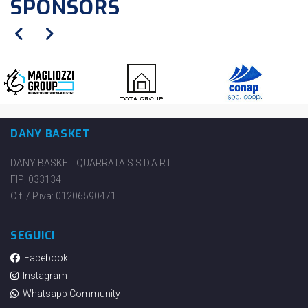
SPONSORS
DANY BASKET
DANY BASKET QUARRATA S.S.D.A.R.L.
FIP: 033134
C.f. / P.iva: 01206590471
SEGUICI
Facebook
Instagram
Whatsapp Community