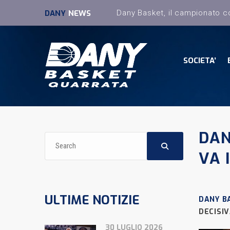
DANY
NEWS
SOCIETA’
DAN
VA 
ULTIME NOTIZIE
DANY B
DECISI
30 LUGLIO 2026