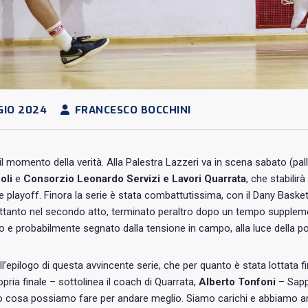
GIO 2024
FRANCESCO BOCCHINI
 il momento della verità. Alla Palestra Lazzeri va in scena sabato (pall
oli
e
Consorzio Leonardo Servizi e Lavori Quarrata
, che stabilir
e playoff. Finora la serie è stata combattutissima, con il Dany Basket a
ettanto nel secondo atto, terminato peraltro dopo un tempo supplem
to e probabilmente segnato dalla tensione in campo, alla luce della pos
l’epilogo di questa avvincente serie, che per quanto è stata lottata f
opria finale – sottolinea il coach di Quarrata,
Alberto Tonfoni
– Sapp
 cosa possiamo fare per andare meglio. Siamo carichi e abbiamo anc