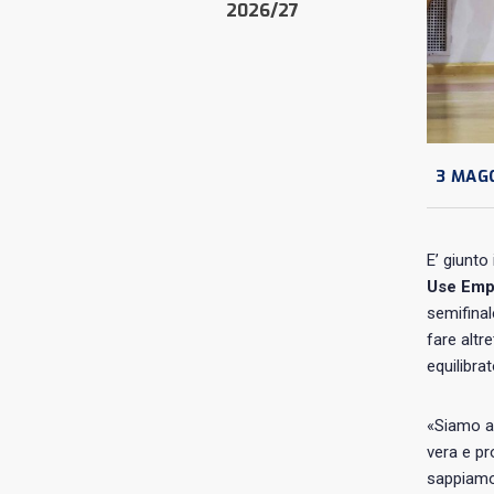
2026/27
3 MAG
E’ giunto
Use Emp
semifinal
fare altr
equilibra
«Siamo al
vera e pr
sappiamo