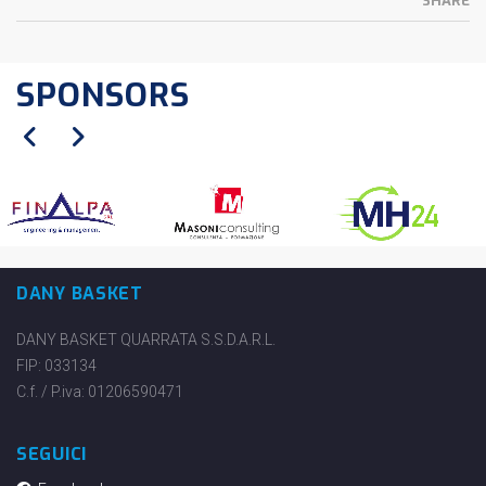
SHARE
SPONSORS
DANY BASKET
DANY BASKET QUARRATA S.S.D.A.R.L.
FIP: 033134
C.f. / P.iva: 01206590471
SEGUICI