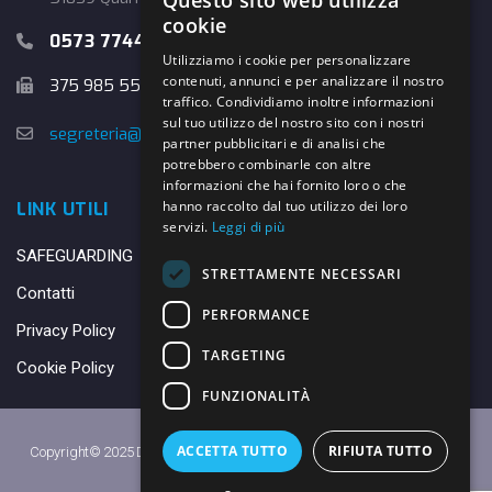
Questo sito web utilizza
cookie
0573 774457
Utilizziamo i cookie per personalizzare
contenuti, annunci e per analizzare il nostro
375 985 5526
traffico. Condividiamo inoltre informazioni
sul tuo utilizzo del nostro sito con i nostri
segreteria@danybasket.it
partner pubblicitari e di analisi che
potrebbero combinarle con altre
informazioni che hai fornito loro o che
hanno raccolto dal tuo utilizzo dei loro
LINK UTILI
servizi.
Leggi di più
SAFEGUARDING
STRETTAMENTE NECESSARI
Contatti
PERFORMANCE
Privacy Policy
TARGETING
Cookie Policy
FUNZIONALITÀ
ACCETTA TUTTO
RIFIUTA TUTTO
Copyright© 2025 DANY BASKET QUARRATA S.S.D.A.R.L. -
Privacy Policy
-
Cookie Policy