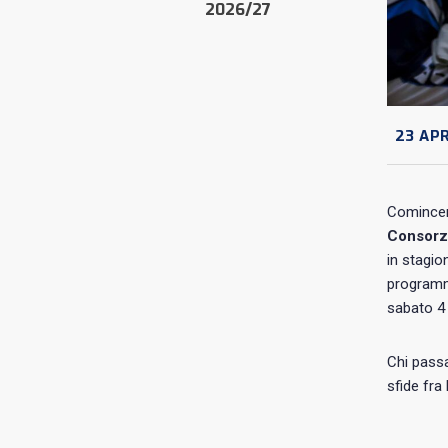
2026/27
23 APR
Comincerà
Consorzi
in stagio
programma
sabato 4 
Chi passa
sfide fra