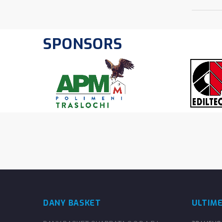
SPONSORS
DANY BASKET
ULTIM