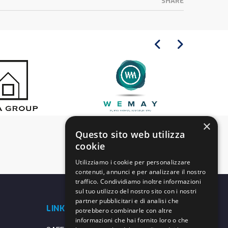
SHARE
×
Questo sito web utilizza
cookie
Utilizziamo i cookie per personalizzare
contenuti, annunci e per analizzare il nostro
traffico. Condividiamo inoltre informazioni
sul tuo utilizzo del nostro sito con i nostri
partner pubblicitari e di analisi che
LINK UTILI
potrebbero combinarle con altre
informazioni che hai fornito loro o che