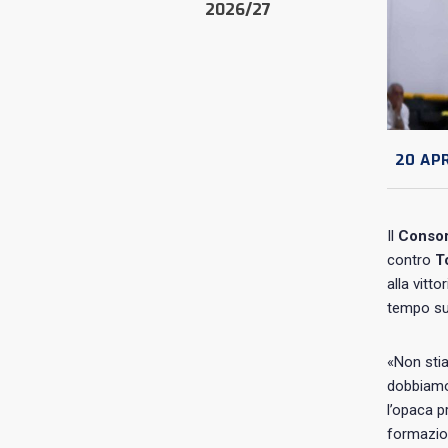
2026/27
20 APR
Il
Consor
contro
T
alla vitt
tempo su
«Non stia
dobbiamo 
l’opaca p
formazion