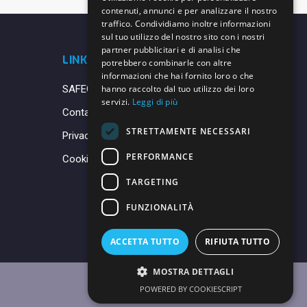
contenuti, annunci e per analizzare il nostro
traffico. Condividiamo inoltre informazioni
sul tuo utilizzo del nostro sito con i nostri
partner pubblicitari e di analisi che
LINK UTILI
potrebbero combinarle con altre
informazioni che hai fornito loro o che
SAFEGUARDING
hanno raccolto dal tuo utilizzo dei loro
servizi.
Leggi di più
Contatti
STRETTAMENTE NECESSARI
Privacy Policy
PERFORMANCE
Cookie Policy
TARGETING
FUNZIONALITÀ
ACCETTA TUTTO
RIFIUTA TUTTO
MOSTRA DETTAGLI
POWERED BY COOKIESCRIPT
Made with ♥ by
Daniele