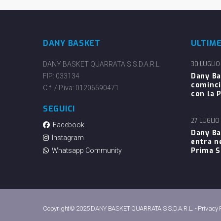
DANY BASKET
ULTIM
DANY BASKET QUARRATA S.S.D.A.R.L.
30 LUGLIO
Dany Ba
FIP: 033134
cominci
C.f. / P.iva: 01206590471
con la P
SEGUICI
27 LUGLIO
Facebook
Dany Ba
Instagram
entra n
Prima 
Whatsapp Community
Copyright© 2025 DANY BASKET QUARRATA S.S.D.A.R.L. -
Privacy 