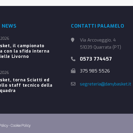
E NEWS
CONTATTI PALAMELO
 2026
Via Arcoveggio, 4
sket, il campionato
51039 Quarrata (PT)
a con la sfida interna
ielle Livorno
0573 774457
375 985 5526
 2026
sket, torna Sciatti ed
segreteria@danybasket.it
ello staff tecnico della
Squadra
Policy
-
Cookie Policy