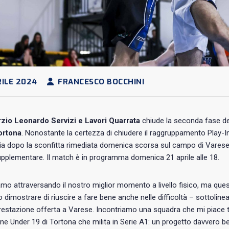
ILE 2024
FRANCESCO BOCCHINI
zio Leonardo Servizi e Lavori Quarrata
chiude la seconda fase del
ortona
. Nonostante la certezza di chiudere il raggruppamento Play-In
oria dopo la sconfitta rimediata domenica scorsa sul campo di Varese
pplementare. Il match è in programma domenica 21 aprile alle 18.
mo attraversando il nostro miglior momento a livello fisico, ma que
dimostrare di riuscire a fare bene anche nelle difficoltà – sottolin
restazione offerta a Varese. Incontriamo una squadra che mi piace ta
e Under 19 di Tortona che milita in Serie A1: un progetto davvero bello