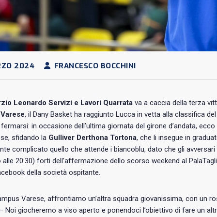
RZO 2024
FRANCESCO BOCCHINI
zio Leonardo Servizi e Lavori Quarrata
va a caccia della terza vit
Varese
, il Dany Basket ha raggiunto Lucca in vetta alla classifica de
ermarsi: in occasione dell’ultima giornata del girone d’andata, ecc
se, sfidando la
Gulliver Derthona Tortona
, che li insegue in gradu
te complicato quello che attende i biancoblu, dato che gli avversari
alle 20:30) forti dell’affermazione dello scorso weekend al PalaTagli
cebook della società ospitante.
pus Varese, affrontiamo un’altra squadra giovanissima, con un rost
– Noi giocheremo a viso aperto e ponendoci l’obiettivo di fare un altro 