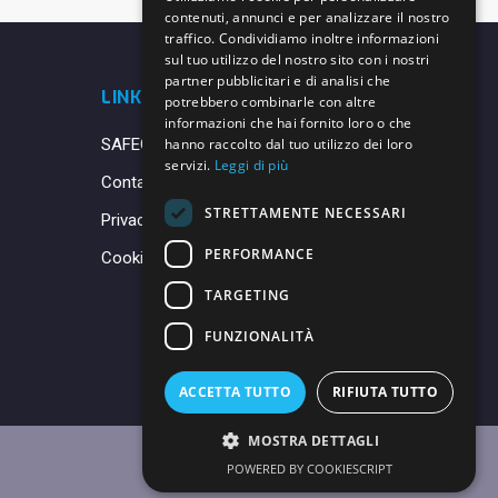
contenuti, annunci e per analizzare il nostro
traffico. Condividiamo inoltre informazioni
sul tuo utilizzo del nostro sito con i nostri
partner pubblicitari e di analisi che
LINK UTILI
potrebbero combinarle con altre
informazioni che hai fornito loro o che
SAFEGUARDING
hanno raccolto dal tuo utilizzo dei loro
servizi.
Leggi di più
Contatti
STRETTAMENTE NECESSARI
Privacy Policy
PERFORMANCE
Cookie Policy
TARGETING
FUNZIONALITÀ
ACCETTA TUTTO
RIFIUTA TUTTO
MOSTRA DETTAGLI
POWERED BY COOKIESCRIPT
Made with ♥ by
Daniele