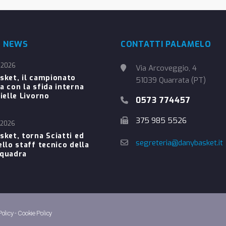
E NEWS
CONTATTI PALAMELO
 2026
Via Arcoveggio, 4
sket, il campionato
51039 Quarrata (PT)
a con la sfida interna
ielle Livorno
0573 774457
375 985 5526
 2026
sket, torna Sciatti ed
segreteria@danybasket.it
ello staff tecnico della
Squadra
Policy
-
Cookie Policy