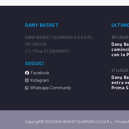
DANY BASKET
ULTIM
DANY BASKET QUARRATA S.S.D.A.R.L.
30 LUGLIO
Dany Ba
FIP: 033134
cominci
C.f. / P.iva: 01206590471
con la P
SEGUICI
27 LUGLIO
Facebook
Dany Ba
Instagram
entra n
Prima 
Whatsapp Community
Copyright© 2025 DANY BASKET QUARRATA S.S.D.A.R.L. -
Privacy 