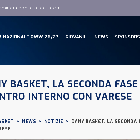
Dany Basket, il campionato comincia con la sfida interna con la Pielle Livorno
B NAZIONALE OWW 26/27
GIOVANILI
NEWS
SPONSORS
Y BASKET, LA SECONDA FASE
NTRO INTERNO CON VARESE
ASKET
>
NEWS
>
NOTIZIE
>
DANY BASKET, LA SECONDA 
RESE