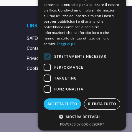
contenuti, annunci e per analizzare il nostro
traffico. Condividiamo inoltre informazioni
sul tuo utilizzo del nostro sito con i nostri
partner pubblicitari e di analisi che
LINK UTILI
potrebbero combinarle con altre
informazioni che hai fornito loro o che
SAFEGUARDING
hanno raccolto dal tuo utilizzo dei loro
servizi.
Leggi di più
Contatti
STRETTAMENTE NECESSARI
Privacy Policy
PERFORMANCE
Cookie Policy
TARGETING
FUNZIONALITÀ
ACCETTA TUTTO
RIFIUTA TUTTO
MOSTRA DETTAGLI
POWERED BY COOKIESCRIPT
Made with ♥ by
Daniele