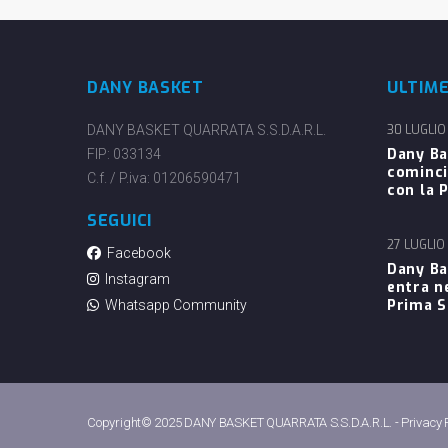
DANY BASKET
ULTIM
DANY BASKET QUARRATA S.S.D.A.R.L.
30 LUGLIO
Dany Ba
FIP: 033134
cominci
C.f. / P.iva: 01206590471
con la P
SEGUICI
27 LUGLIO
Facebook
Dany Ba
Instagram
entra n
Prima 
Whatsapp Community
Copyright© 2025 DANY BASKET QUARRATA S.S.D.A.R.L. -
Privacy 