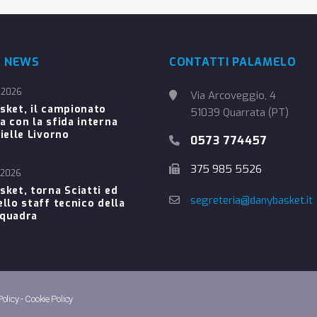
E NEWS
CONTATTI PALAMELO
 2026
Via Arcoveggio, 4
sket, il campionato
51039 Quarrata (PT)
a con la sfida interna
ielle Livorno
0573 774457
375 985 5526
 2026
sket, torna Sciatti ed
segreteria@danybasket.it
ello staff tecnico della
Squadra
Policy
-
Cookie Policy