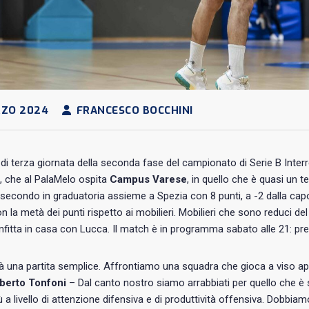
RZO 2024
FRANCESCO BOCCHINI
di terza giornata della seconda fase del campionato di Serie B Interr
, che al PalaMelo ospita
Campus Varese
, in quello che è quasi un t
secondo in graduatoria assieme a Spezia con 8 punti, a -2 dalla cap
n la metà dei punti rispetto ai mobilieri. Mobilieri che sono reduci de
nfitta in casa con Lucca. Il match è in programma sabato alle 21: pre
 una partita semplice. Affrontiamo una squadra che gioca a viso apert
berto Tonfoni
– Dal canto nostro siamo arrabbiati per quello che 
iù a livello di attenzione difensiva e di produttività offensiva. Dobb