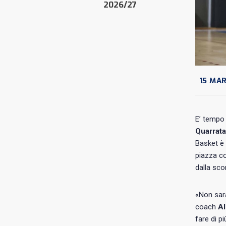
2026/27
15 MA
E’ tempo 
Quarrata
Basket è 
piazza co
dalla sco
«Non sarà
coach
Al
fare di p