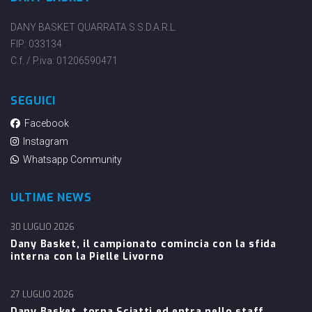
DANY BASKET QUARRATA S.S.D.A.R.L.
FIP: 033134
C.f. / P.iva: 01206590471
SEGUICI
Facebook
Instagram
Whatsapp Community
ULTIME NEWS
30 LUGLIO 2026
Dany Basket, il campionato comincia con la sfida
interna con la Pielle Livorno
27 LUGLIO 2026
Dany Basket, torna Sciatti ed entra nello staff