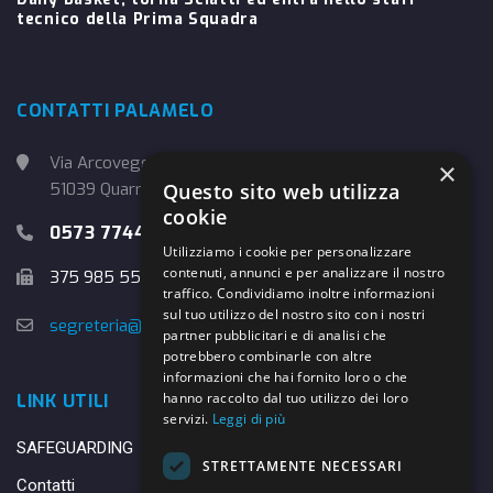
tecnico della Prima Squadra
CONTATTI PALAMELO
Via Arcoveggio, 4
×
Questo sito web utilizza
51039 Quarrata (PT)
cookie
0573 774457
Utilizziamo i cookie per personalizzare
contenuti, annunci e per analizzare il nostro
375 985 5526
traffico. Condividiamo inoltre informazioni
sul tuo utilizzo del nostro sito con i nostri
segreteria@danybasket.it
partner pubblicitari e di analisi che
potrebbero combinarle con altre
informazioni che hai fornito loro o che
hanno raccolto dal tuo utilizzo dei loro
LINK UTILI
servizi.
Leggi di più
SAFEGUARDING
STRETTAMENTE NECESSARI
Contatti