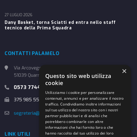
27 LUGLIO 2026
Dany Basket, torna Sciatti ed entra nello staff
tecnico della Prima Squadra
CONTATTI PALAMELO
Via Arcoveggio, 4
×
Questo sito web utilizza
51039 Quarrata (PT)
cookie
0573 774457
Utilizziamo i cookie per personalizzare
contenuti, annunci e per analizzare il nostro
375 985 5526
traffico. Condividiamo inoltre informazioni
sul tuo utilizzo del nostro sito con i nostri
segreteria@danybasket.it
partner pubblicitari e di analisi che
potrebbero combinarle con altre
informazioni che hai fornito loro o che
hanno raccolto dal tuo utilizzo dei loro
LINK UTILI