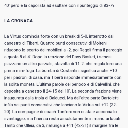
40′ però è la capolista ad esultare con il punteggio di 83-79.
LA CRONACA
La Virtus comincia forte con un break di 5-0, interrotto dal
canestro di Tiberti. Quattro punti consecutivi di Molteni
riducono lo scarto dei mobilieri a -2, poi Regoli firma il pareggio
a quota 8 al 4′. Dopo la reazione del Dany Basket, i senesi
piazzano un altro parziale, stavolta di 11-2, che regala loro una
prima mini-fuga. La bomba di Costantini significa anche +10
per i padroni di casa, ma Tiberti risponde immediatamente con
la solita moneta. L’ultima parole del periodo è di Calvellini, che
deposita a canestro il 24-15 del 10′. La seconda frazione viene
inaugurata dalla tripla di Balducci. Ma dall’altra parte Bartoletti
infila sei punti consecutivi che lanciano la Virtus sul +12 (32-
20). La compagine di coach Tonfoni non ci sta e accorcia lo
svantaggio, ma l’inerzia resta assolutamente in mano ai locali.
Tanto che Olleia, da 3, riallunga a +11 (42-31) il margine fra le