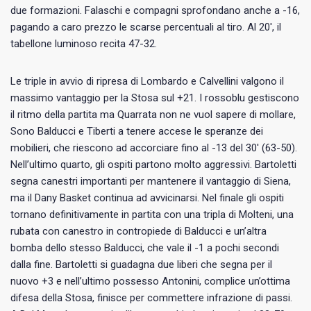
due formazioni. Falaschi e compagni sprofondano anche a -16,
pagando a caro prezzo le scarse percentuali al tiro. Al 20′, il
tabellone luminoso recita 47-32.
Le triple in avvio di ripresa di Lombardo e Calvellini valgono il
massimo vantaggio per la Stosa sul +21. I rossoblu gestiscono
il ritmo della partita ma Quarrata non ne vuol sapere di mollare,
Sono Balducci e Tiberti a tenere accese le speranze dei
mobilieri, che riescono ad accorciare fino al -13 del 30′ (63-50).
Nell’ultimo quarto, gli ospiti partono molto aggressivi. Bartoletti
segna canestri importanti per mantenere il vantaggio di Siena,
ma il Dany Basket continua ad avvicinarsi. Nel finale gli ospiti
tornano definitivamente in partita con una tripla di Molteni, una
rubata con canestro in contropiede di Balducci e un’altra
bomba dello stesso Balducci, che vale il -1 a pochi secondi
dalla fine. Bartoletti si guadagna due liberi che segna per il
nuovo +3 e nell’ultimo possesso Antonini, complice un’ottima
difesa della Stosa, finisce per commettere infrazione di passi.