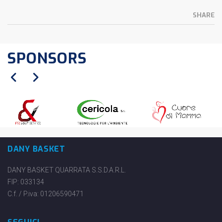
SHARE
SPONSORS
DANY BASKET
DANY BASKET QUARRATA S.S.D.A.R.L.
FIP: 033134
C.f. / P.iva: 01206590471