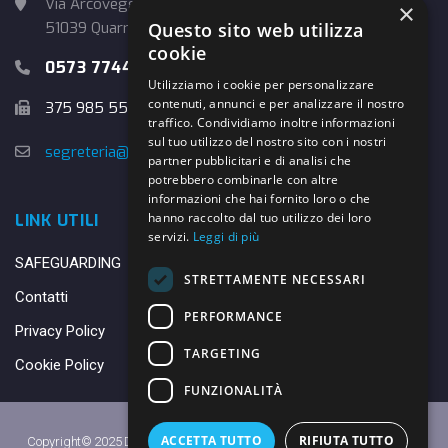
Via Arcoveggio, 4
×
Questo sito web utilizza
51039 Quarrata (PT)
cookie
0573 774457
Utilizziamo i cookie per personalizzare
contenuti, annunci e per analizzare il nostro
375 985 5526
traffico. Condividiamo inoltre informazioni
sul tuo utilizzo del nostro sito con i nostri
segreteria@danybasket.it
partner pubblicitari e di analisi che
potrebbero combinarle con altre
informazioni che hai fornito loro o che
hanno raccolto dal tuo utilizzo dei loro
LINK UTILI
servizi.
Leggi di più
SAFEGUARDING
STRETTAMENTE NECESSARI
Contatti
PERFORMANCE
Privacy Policy
TARGETING
Cookie Policy
FUNZIONALITÀ
ACCETTA TUTTO
RIFIUTA TUTTO
Copyright© 2025 DANY BASKET QUARRATA S.S.D.A.R.L. -
Privacy Policy
-