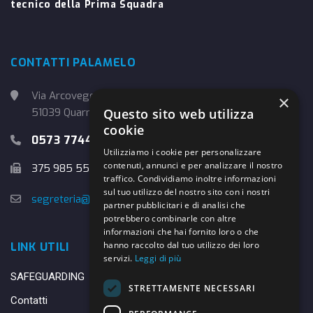
tecnico della Prima Squadra
CONTATTI PALAMELO
Via Arcoveggio, 4
×
51039 Quarrata (PT)
Questo sito web utilizza
cookie
0573 774457
Utilizziamo i cookie per personalizzare
contenuti, annunci e per analizzare il nostro
375 985 5526
traffico. Condividiamo inoltre informazioni
sul tuo utilizzo del nostro sito con i nostri
segreteria@danybasket.it
partner pubblicitari e di analisi che
potrebbero combinarle con altre
informazioni che hai fornito loro o che
hanno raccolto dal tuo utilizzo dei loro
LINK UTILI
servizi.
Leggi di più
SAFEGUARDING
STRETTAMENTE NECESSARI
Contatti