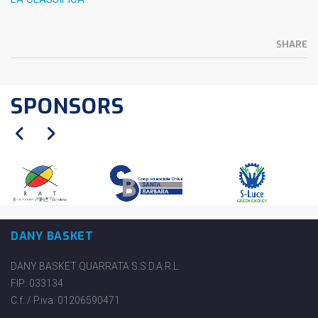
SHARE
SPONSORS
DANY BASKET
DANY BASKET QUARRATA S.S.D.A.R.L.
FIP: 033134
C.f. / P.iva: 01206590471