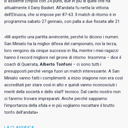
B assieme Empoli con 24 punti, due in più di quelli che ha
attualmente il Dany Basket. All’andata fu netta la vittoria
dell’Etrusca, che si impose per 87-63. Il match di ritorno è in
programma sabato 27 gennaio, con palla a due fissata alle 21.
«Mi aspetto una partita avvincente, perché lo dicono i numeri.
San Miniato ha la miglior difesa del campionato, noi la terza,
loro vengono da cinque successi in fila, mentre i miei ragazzi
hanno il record migliore nel girone di ritorno. Insomma – dice il
coach di Quarrata,
Alberto Tonfoni
– ci sono tutti i
presupposti perché venga fuori un match interessante. A San
Miniato vanno fatti i complimenti: a inizio stagione non era così
accreditati per stare così in alto e quindi vanno riconosciuti i
meriti della società e dello staff tecnico. Dal canto nostro non
ci faremo trovare impreparati. Anche perché sappiamo
l’importanza della sfida e in più vogliamo riscattare il brutto
tonfo dell’andata».
LA CLASSIFICA