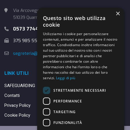
Via Arcoveggio, 4
×
Questo sito web utilizza
51039 Quarrata (PT)
cookie
0573 774457
Utilizziamo i cookie per personalizzare
contenuti, annunci e per analizzare il nostro
375 985 5526
traffico. Condividiamo inoltre informazioni
sul tuo utilizzo del nostro sito con i nostri
segreteria@danybasket.it
partner pubblicitari e di analisi che
potrebbero combinarle con altre
informazioni che hai fornito loro o che
hanno raccolto dal tuo utilizzo dei loro
LINK UTILI
servizi.
Leggi di più
SAFEGUARDING
STRETTAMENTE NECESSARI
Contatti
PERFORMANCE
Privacy Policy
TARGETING
Cookie Policy
FUNZIONALITÀ