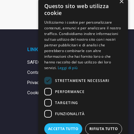
×
Questo sito web utilizza
cookie
Utilizziamo i cookie per personalizzare
contenuti, annunci e per analizzare il nostro
traffico. Condividiamo inoltre informazioni
sul tuo utilizzo del nostro sito con i nostri
partner pubblicitari e di analisi che
LINK UTILI
potrebbero combinarle con altre
informazioni che hai fornito loro o che
SAFEGUARDING
hanno raccolto dal tuo utilizzo dei loro
servizi.
Leggi di più
Contatti
STRETTAMENTE NECESSARI
Privacy Policy
PERFORMANCE
Cookie Policy
TARGETING
FUNZIONALITÀ
ACCETTA TUTTO
RIFIUTA TUTTO