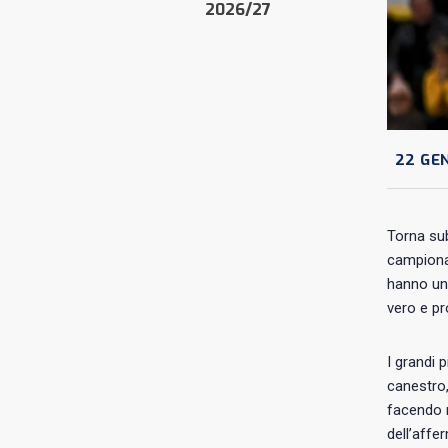
2026/27
22 GE
Torna subi
campionat
hanno un 
vero e pr
I grandi 
canestro
facendo r
dell’affe