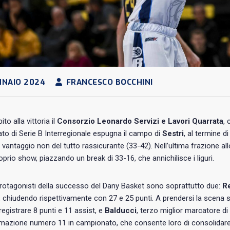
NNAIO 2024
FRANCESCO BOCCHINI
to alla vittoria il
Consorzio Leonardo Servizi e Lavori Quarrata
,
o di Serie B Interregionale espugna il campo di
Sestri
, al termine d
vantaggio non del tutto rassicurante (33-42). Nell’ultima frazione allo
oprio show, piazzando un break di 33-16, che annichilisce i liguri.
protagonisti della successo del Dany Basket sono soprattutto due:
Re
, chiudendo rispettivamente con 27 e 25 punti. A prendersi la scen
egistrare 8 punti e 11 assist, e
Balducci
, terzo miglior marcatore di 
rmazione numero 11 in campionato, che consente loro di consolidare 