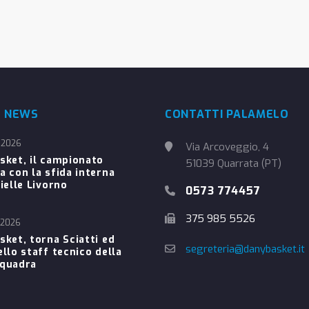
E NEWS
CONTATTI PALAMELO
 2026
Via Arcoveggio, 4
sket, il campionato
51039 Quarrata (PT)
a con la sfida interna
ielle Livorno
0573 774457
375 985 5526
 2026
sket, torna Sciatti ed
segreteria@danybasket.it
ello staff tecnico della
Squadra