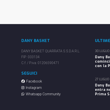
DANY BASKET
ULTIM
DANY BASKET QUARRATA S.S.D.A.R.L.
30 LUGLIO
Dany Ba
FIP: 033134
cominci
C.f. / P.iva: 01206590471
con la P
SEGUICI
27 LUGLIO
Facebook
Dany Ba
Instagram
entra n
Prima 
Whatsapp Community