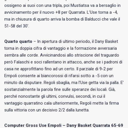
ossigeno ai suoi con una tripla, poi Mustiatsa va a bersaglio in
avvicinamento per il nuovo +8 per Quarrata. L’Use torna a -4,
ma in chiusura di quarto arriva la bomba di Balducci che vale il
51-58 del 30′.
Quarto quarto
– In apertura di ultimo periodo, il Dany Basket
torna in doppia cifra di vantaggio e la formazione avversaria
sembra alle corde. Avvicinandosi allo striscione del traguardo
però Falaschi e soci rallentano in attacco, anche se i padroni di
casa ne approfittano fino ad un certo. Il parziale di 9-2 per
Empoli consente ai biancorossi di rifarsi sotto a -5 con un
minuto da disputare. Regoli sbaglia, ma l’Use getta via la palla. E’
sostanzialmente la parola fine sulle speranze dei locali. Già,
perché nonostante gli ultimi, convulsi, secondi, in cui il
vantaggio quarratino cala ulteriormente, Regoli mette la firma
sulla vittoria con un decisivo 2/2 dalla lunetta.
Computer Gross Use Empoli – Dany Basket Quarrata 65-69