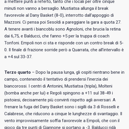
a mettere punti a referto, tanto che i locali per oltre cinque
minuti non vanno a bersaglio. Mustiatsa allunga il break
favorevole al Dany Basket (8-0), interrotto dall’appoggio di
Mazzoni. Ci pensa poi Sesoldi a pareggiare la gara a quota 27.
A tenere avanti i biancoblu sono Agnoloni, che brucia la retina
dai 6,75, e Balducci, che fanno +5 per la truppa di coach
Tonfoni. Empoli non ci sta e risponde con un contro break di 5-
0. Il finale di frazione sorride però a Quarrata, che all’intervallo è
a +4 sul 33-37.
Terzo quarto
– Dopo la pausa lunga, gli ospiti rientrano bene in
campo, contenendo il tentativo di prendersi l’inerzia dei
biancorossi. I centri di Antonini, Mustiatsa (tripla), Molteni
(bomba anche per lui) e Regoli spingono a +11 sul 38-49 i
pistoiesi, decisamente più convinti rispetto agli avversari. A
frenare la fuga del Dany Basket sono i sigilli da 3 di Rosselli e
Calabrese, che riducono a cinque le lunghezze di svantaggio. Il
vento improvvisamente soffia favorevole a Empoli, che con il
gioco da tre punti di Giannone si portano a -3. Balducci ridà