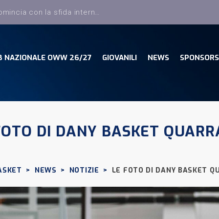
Dany Basket, torna Sciatti ed entra nello staff tecnico della Prima Squadra
B NAZIONALE OWW 26/27
GIOVANILI
NEWS
SPONSORS
FOTO DI DANY BASKET QUARR
ASKET
>
NEWS
>
NOTIZIE
>
LE FOTO DI DANY BASKET Q