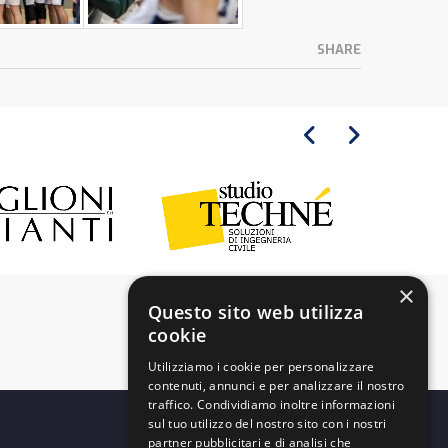
SHARE
×
Questo sito web utilizza
cookie
Utilizziamo i cookie per personalizzare
contenuti, annunci e per analizzare il nostro
traffico. Condividiamo inoltre informazioni
sul tuo utilizzo del nostro sito con i nostri
partner pubblicitari e di analisi che