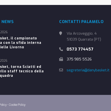
E NEWS
CONTATTI PALAMELO
 2026
Via Arcoveggio, 4
sket, il campionato
51039 Quarrata (PT)
a con la sfida interna
ielle Livorno
0573 774457
375 985 5526
 2026
sket, torna Sciatti ed
segreteria@danybasket.it
ello staff tecnico della
Squadra
Policy
-
Cookie Policy