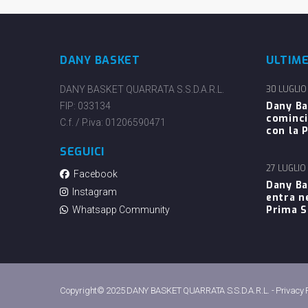
DANY BASKET
ULTIM
DANY BASKET QUARRATA S.S.D.A.R.L.
30 LUGLIO
Dany Ba
FIP: 033134
cominci
C.f. / P.iva: 01206590471
con la P
SEGUICI
27 LUGLIO
Facebook
Dany Ba
Instagram
entra n
Prima 
Whatsapp Community
Copyright© 2025 DANY BASKET QUARRATA S.S.D.A.R.L. -
Privacy 