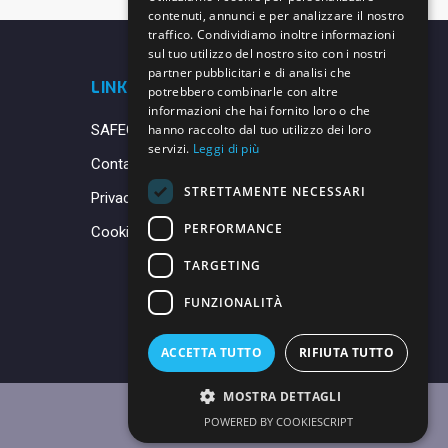
contenuti, annunci e per analizzare il nostro
traffico. Condividiamo inoltre informazioni
sul tuo utilizzo del nostro sito con i nostri
partner pubblicitari e di analisi che
LINK UTILI
potrebbero combinarle con altre
informazioni che hai fornito loro o che
SAFEGUARDING
hanno raccolto dal tuo utilizzo dei loro
servizi.
Leggi di più
Contatti
STRETTAMENTE NECESSARI
Privacy Policy
PERFORMANCE
Cookie Policy
TARGETING
FUNZIONALITÀ
ACCETTA TUTTO
RIFIUTA TUTTO
MOSTRA DETTAGLI
POWERED BY COOKIESCRIPT
Made with ♥ by
Daniele