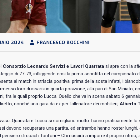
AIO 2024
FRANCESCO BOCCHINI
el
Consorzio Leonardo Servizi e Lavori Quarrata
si apre con la sf
nteggio di 77-73, infliggendo così la prima sconfitta nel campionato d
esenta al match in striscia positiva: prima della sosta infatti, i bian
messo loro di issarsi in quarta posizione, alla pari di San Miniato, 
i, fra le quali proprio Lucca. Quello che va in scena sabato 6 gennaio (
iretto, nonché una gara da ex per l’allenatore dei mobilieri,
Alberto 
viso, Quarrata e Lucca si somigliano molto: hanno praticamente lo st
si devono recuperare una partita, ed entrambe hanno roster lunghi, 
il pensiero di coach Tonfoni – Chi riuscirà a imporre il proprio ritmo, a