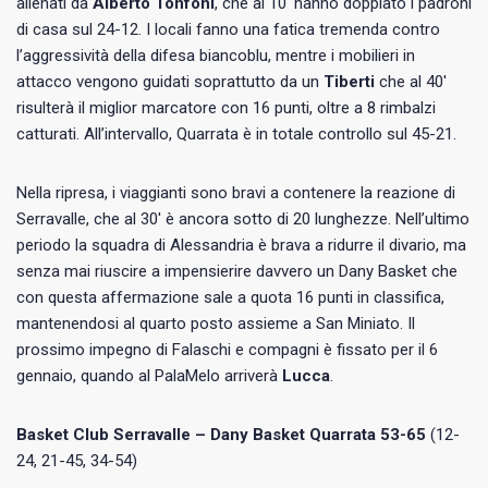
allenati da
Alberto Tonfoni
, che al 10′ hanno doppiato i padroni
di casa sul 24-12. I locali fanno una fatica tremenda contro
l’aggressività della difesa biancoblu, mentre i mobilieri in
attacco vengono guidati soprattutto da un
Tiberti
che al 40′
risulterà il miglior marcatore con 16 punti, oltre a 8 rimbalzi
catturati. All’intervallo, Quarrata è in totale controllo sul 45-21.
Nella ripresa, i viaggianti sono bravi a contenere la reazione di
Serravalle, che al 30′ è ancora sotto di 20 lunghezze. Nell’ultimo
periodo la squadra di Alessandria è brava a ridurre il divario, ma
senza mai riuscire a impensierire davvero un Dany Basket che
con questa affermazione sale a quota 16 punti in classifica,
mantenendosi al quarto posto assieme a San Miniato. Il
prossimo impegno di Falaschi e compagni è fissato per il 6
gennaio, quando al PalaMelo arriverà
Lucca
.
Basket Club Serravalle – Dany Basket Quarrata 53-65
(12-
24, 21-45, 34-54)