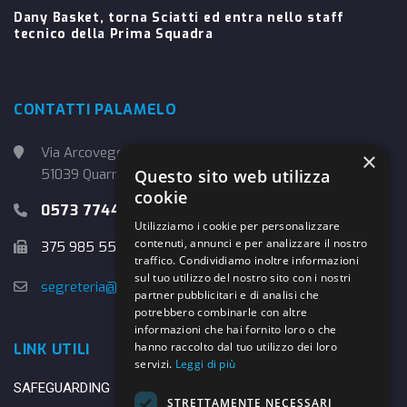
Dany Basket, torna Sciatti ed entra nello staff
tecnico della Prima Squadra
CONTATTI PALAMELO
Via Arcoveggio, 4
×
Questo sito web utilizza
51039 Quarrata (PT)
cookie
0573 774457
Utilizziamo i cookie per personalizzare
contenuti, annunci e per analizzare il nostro
375 985 5526
traffico. Condividiamo inoltre informazioni
sul tuo utilizzo del nostro sito con i nostri
segreteria@danybasket.it
partner pubblicitari e di analisi che
potrebbero combinarle con altre
informazioni che hai fornito loro o che
hanno raccolto dal tuo utilizzo dei loro
LINK UTILI
servizi.
Leggi di più
SAFEGUARDING
STRETTAMENTE NECESSARI