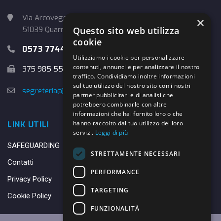
Via Arcoveggio, 4
×
Questo sito web utilizza
51039 Quarrata (PT)
cookie
0573 774457
Utilizziamo i cookie per personalizzare
contenuti, annunci e per analizzare il nostro
375 985 5526
traffico. Condividiamo inoltre informazioni
sul tuo utilizzo del nostro sito con i nostri
segreteria@danybasket.it
partner pubblicitari e di analisi che
potrebbero combinarle con altre
informazioni che hai fornito loro o che
hanno raccolto dal tuo utilizzo dei loro
LINK UTILI
servizi.
Leggi di più
SAFEGUARDING
STRETTAMENTE NECESSARI
Contatti
PERFORMANCE
Privacy Policy
TARGETING
Cookie Policy
FUNZIONALITÀ