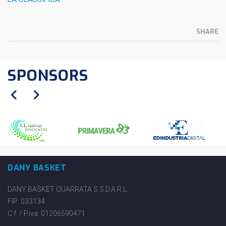
SHARE
SPONSORS
DANY BASKET
DANY BASKET QUARRATA S.S.D.A.R.L.
FIP: 033134
C.f. / P.iva: 01206590471