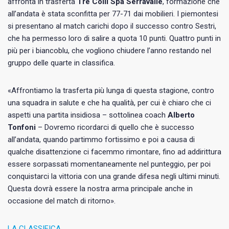
affronta in trasferta
Tre Colli Spa Serravalle
, formazione che
all’andata è stata sconfitta per 77-71 dai mobilieri. I piemontesi
si presentano al match carichi dopo il successo contro Sestri,
che ha permesso loro di salire a quota 10 punti. Quattro punti in
più per i biancoblu, che vogliono chiudere l’anno restando nel
gruppo delle quarte in classifica.
«Affrontiamo la trasferta più lunga di questa stagione, contro
una squadra in salute e che ha qualità, per cui è chiaro che ci
aspetti una partita insidiosa – sottolinea coach
Alberto
Tonfoni
– Dovremo ricordarci di quello che è successo
all’andata, quando partimmo fortissimo e poi a causa di
qualche disattenzione ci facemmo rimontare, fino ad addirittura
essere sorpassati momentaneamente nel punteggio, per poi
conquistarci la vittoria con una grande difesa negli ultimi minuti.
Questa dovrà essere la nostra arma principale anche in
occasione del match di ritorno».
LA CLASSIFICA