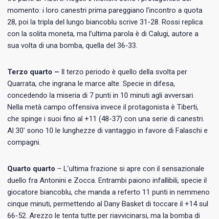
momento: i loro canestri prima pareggiano l’incontro a quota
28, poi la tripla del lungo biancoblu scrive 31-28. Rossi replica
con la solita moneta, ma l’ultima parola è di Calugi, autore a
sua volta di una bomba, quella del 36-33.
Terzo quarto –
Il terzo periodo è quello della svolta per
Quarrata, che ingrana le marce alte. Specie in difesa,
concedendo la miseria di 7 punti in 10 minuti agli avversari.
Nella metà campo offensiva invece il protagonista è Tiberti,
che spinge i suoi fino al +11 (48-37) con una serie di canestri.
Al 30′ sono 10 le lunghezze di vantaggio in favore di Falaschi e
compagni.
Quarto quarto
– L’ultima frazione si apre con il sensazionale
duello fra Antonini e Zocca. Entrambi paiono infallibili, specie il
giocatore biancoblu, che manda a referto 11 punti in nemmeno
cinque minuti, permettendo al Dany Basket di toccare il +14 sul
66-52. Arezzo le tenta tutte per riavvicinarsi, ma la bomba di