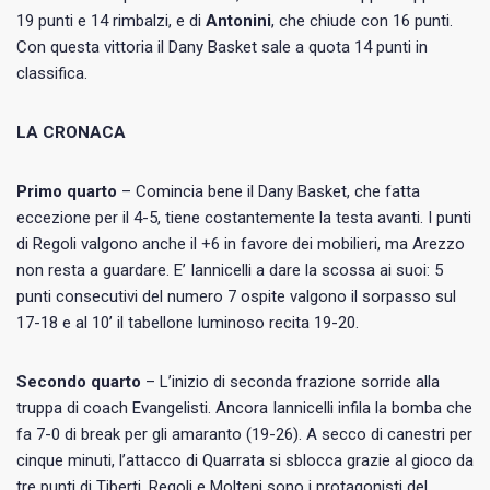
19 punti e 14 rimbalzi, e di
Antonini
, che chiude con 16 punti.
Con questa vittoria il Dany Basket sale a quota 14 punti in
classifica.
LA CRONACA
Primo quarto
– Comincia bene il Dany Basket, che fatta
eccezione per il 4-5, tiene costantemente la testa avanti. I punti
di Regoli valgono anche il +6 in favore dei mobilieri, ma Arezzo
non resta a guardare. E’ Iannicelli a dare la scossa ai suoi: 5
punti consecutivi del numero 7 ospite valgono il sorpasso sul
17-18 e al 10’ il tabellone luminoso recita 19-20.
Secondo quarto
– L’inizio di seconda frazione sorride alla
truppa di coach Evangelisti. Ancora Iannicelli infila la bomba che
fa 7-0 di break per gli amaranto (19-26). A secco di canestri per
cinque minuti, l’attacco di Quarrata si sblocca grazie al gioco da
tre punti di Tiberti. Regoli e Molteni sono i protagonisti del