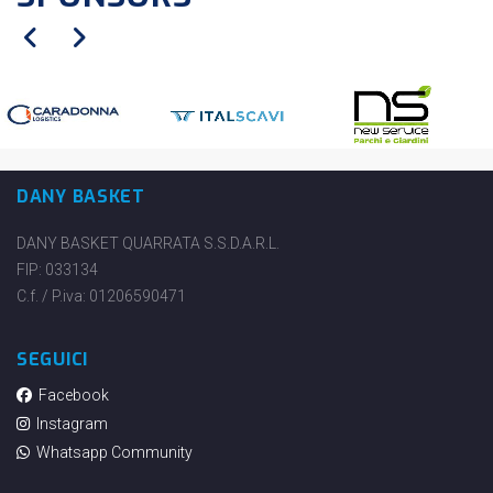
DANY BASKET
DANY BASKET QUARRATA S.S.D.A.R.L.
FIP: 033134
C.f. / P.iva: 01206590471
SEGUICI
Facebook
Instagram
Whatsapp Community