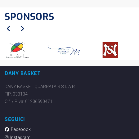
SPONSORS
DANY BASKET
DANY BASKET QUARRATA S.S.D.A.R.L.
FIP: 033134
C.f. / P.iva: 01206590471
SEGUICI
Facebook
Instagram