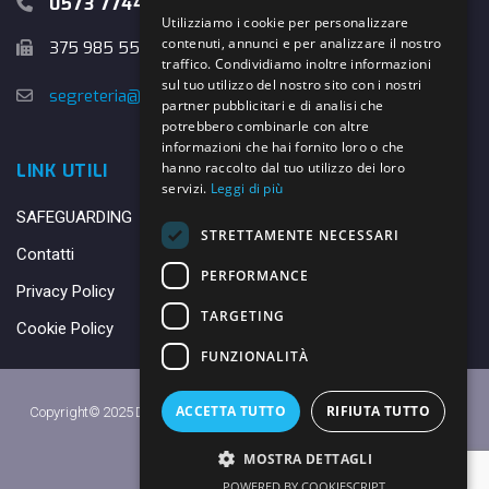
0573 774457
Utilizziamo i cookie per personalizzare
contenuti, annunci e per analizzare il nostro
375 985 5526
traffico. Condividiamo inoltre informazioni
sul tuo utilizzo del nostro sito con i nostri
segreteria@danybasket.it
partner pubblicitari e di analisi che
potrebbero combinarle con altre
informazioni che hai fornito loro o che
hanno raccolto dal tuo utilizzo dei loro
LINK UTILI
servizi.
Leggi di più
SAFEGUARDING
STRETTAMENTE NECESSARI
Contatti
PERFORMANCE
Privacy Policy
TARGETING
Cookie Policy
FUNZIONALITÀ
ACCETTA TUTTO
RIFIUTA TUTTO
Copyright© 2025 DANY BASKET QUARRATA S.S.D.A.R.L. -
Privacy Policy
-
Cookie Policy
MOSTRA DETTAGLI
Made with ♥ by
Daniele
POWERED BY COOKIESCRIPT