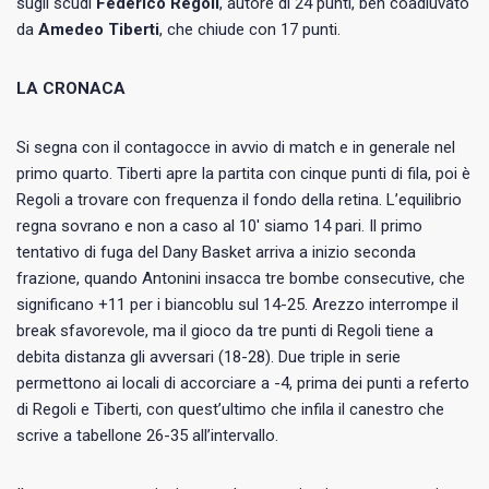
sugli scudi
Federico Regoli
, autore di 24 punti, ben coadiuvato
da
Amedeo Tiberti
, che chiude con 17 punti.
LA CRONACA
Si segna con il contagocce in avvio di match e in generale nel
primo quarto. Tiberti apre la partita con cinque punti di fila, poi è
Regoli a trovare con frequenza il fondo della retina. L’equilibrio
regna sovrano e non a caso al 10′ siamo 14 pari. Il primo
tentativo di fuga del Dany Basket arriva a inizio seconda
frazione, quando Antonini insacca tre bombe consecutive, che
significano +11 per i biancoblu sul 14-25. Arezzo interrompe il
break sfavorevole, ma il gioco da tre punti di Regoli tiene a
debita distanza gli avversari (18-28). Due triple in serie
permettono ai locali di accorciare a -4, prima dei punti a referto
di Regoli e Tiberti, con quest’ultimo che infila il canestro che
scrive a tabellone 26-35 all’intervallo.