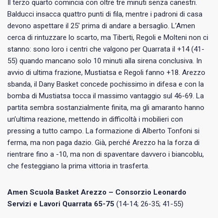
Il terzo quarto comincia con oltre tre minuti senza canestri.
Balducci insacca quattro punti di fila, mentre i padroni di casa
devono aspettare il 25′ prima di andare a bersaglio. L’Amen
cerca di rintuzzare lo scarto, ma Tiberti, Regoli e Molteni non ci
stanno: sono loro i centri che valgono per Quarrata il +14 (41-
55) quando mancano solo 10 minuti alla sirena conclusiva. In
avvio di ultima frazione, Mustiatsa e Regoli fanno +18. Arezzo
sbanda, il Dany Basket concede pochissimo in difesa e con la
bomba di Mustiatsa tocca il massimo vantaggio sul 46-69. La
partita sembra sostanzialmente finita, ma gli amaranto hanno
un’ultima reazione, mettendo in difficoltà i mobilieri con
pressing a tutto campo. La formazione di Alberto Tonfoni si
ferma, ma non paga dazio. Già, perché Arezzo ha la forza di
rientrare fino a -10, ma non di spaventare davvero i biancoblu,
che festeggiano la prima vittoria in trasferta.
Amen Scuola Basket Arezzo – Consorzio Leonardo
Servizi e Lavori Quarrata 65-75
(14-14; 26-35; 41-55)