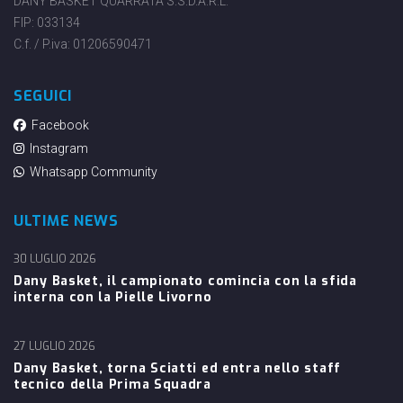
DANY BASKET QUARRATA S.S.D.A.R.L.
FIP: 033134
C.f. / P.iva: 01206590471
SEGUICI
Facebook
Instagram
Whatsapp Community
ULTIME NEWS
30 LUGLIO 2026
Dany Basket, il campionato comincia con la sfida
interna con la Pielle Livorno
27 LUGLIO 2026
Dany Basket, torna Sciatti ed entra nello staff
tecnico della Prima Squadra