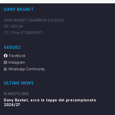
DANY BASKET
DANY BASKET QUARRATA S.S.D.A.R.L.
FIP: 033134
C.f. / P.iva: 01206590471
SEGUICI
Facebook
Instagram
Whatsapp Community
ULTIME NEWS
10 AGOSTO 2026
Dany Basket, ecco le tappe del precampionato
2026/27