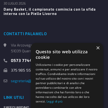
30 LUGLIO 2026
Dany Basket, il campionato comincia con la sfida
interna con la Pielle Livorno
CONTATTI PALAMELO
Via Arcoveggio, 4
×
Questo sito web utilizza
51039 Quarrata (PT)
cookie
0573 774457
Utilizziamo i cookie per personalizzare
contenuti, annunci e per analizzare il nostro
375 985 5526
traffico. Condividiamo inoltre informazioni
sul tuo utilizzo del nostro sito con i nostri
segreteria@danybasket.it
partner pubblicitari e di analisi che
potrebbero combinarle con altre
informazioni che hai fornito loro o che
hanno raccolto dal tuo utilizzo dei loro
LINK UTILI
servizi.
Leggi di più
SAFEGUARDING